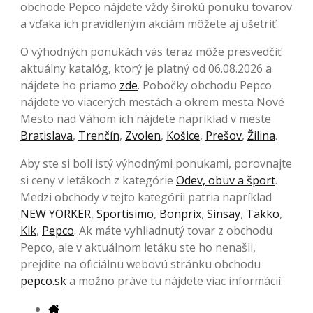
obchode Pepco nájdete vždy širokú ponuku tovarov
a vďaka ich pravidleným akciám môžete aj ušetriť.
O výhodných ponukách vás teraz môže presvedčiť
aktuálny katalóg, ktorý je platný od 06.08.2026 a
nájdete ho priamo
zde
. Pobočky obchodu Pepco
nájdete vo viacerých mestách a okrem mesta Nové
Mesto nad Váhom ich nájdete napríklad v meste
Bratislava
,
Trenčín
,
Zvolen
,
Košice
,
Prešov
,
Žilina
.
Aby ste si boli istý výhodnými ponukami, porovnajte
si ceny v letákoch z kategórie
Odev, obuv a šport
.
Medzi obchody v tejto kategórii patria napríklad
NEW YORKER
,
Sportisimo
,
Bonprix
,
Sinsay
,
Takko
,
Kik
,
Pepco
. Ak máte vyhliadnutý tovar z obchodu
Pepco, ale v aktuálnom letáku ste ho nenašli,
prejdite na oficiálnu webovú stránku obchodu
pepco.sk
a možno práve tu nájdete viac informácií.