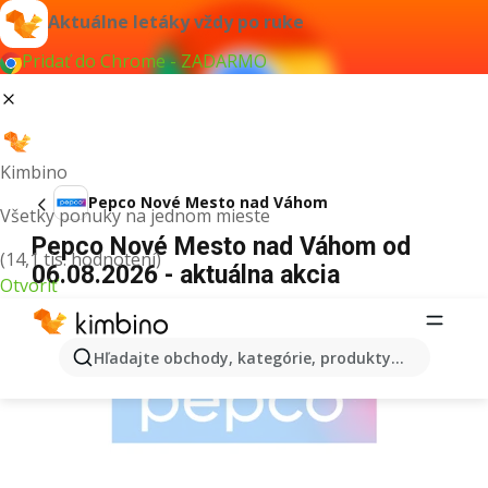
Aktuálne letáky vždy po ruke
Pridať do Chrome - ZADARMO
Kimbino
Pepco Nové Mesto nad Váhom
Všetky ponuky na jednom mieste
Pepco Nové Mesto nad Váhom od
(14,1 tis. hodnotení)
06.08.2026 - aktuálna akcia
Otvoriť
REKLAMA
Hľadajte obchody, kategórie, produkty...