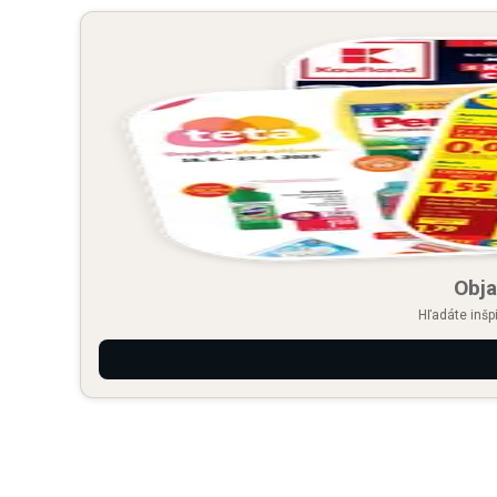
Obja
Hľadáte inšp