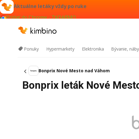
Aktuálne letáky vždy po ruke
Pridať do Chrome - ZADARMO
Ponuky
Hypermarkety
Elektronika
Bývanie, náby
Bonprix Nové Mesto nad Váhom
Bonprix leták Nové Mest