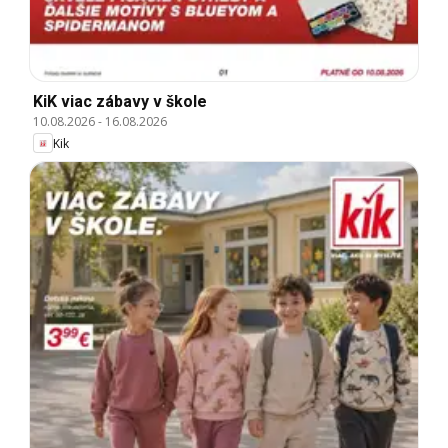
KiK viac zábavy v škole
10.08.2026
-
16.08.2026
Kik