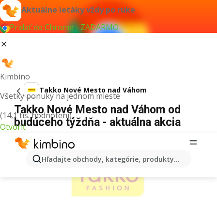
Aktuálne letáky vždy po ruke
Pridať do Chrome - ZADARMO
Kimbino
Takko Nové Mesto nad Váhom
Všetky ponuky na jednom mieste
Takko Nové Mesto nad Váhom od
(14,1 tis. hodnotení)
budúceho týždňa - aktuálna akcia
Otvoriť
REKLAMA
Hľadajte obchody, kategórie, produkty...