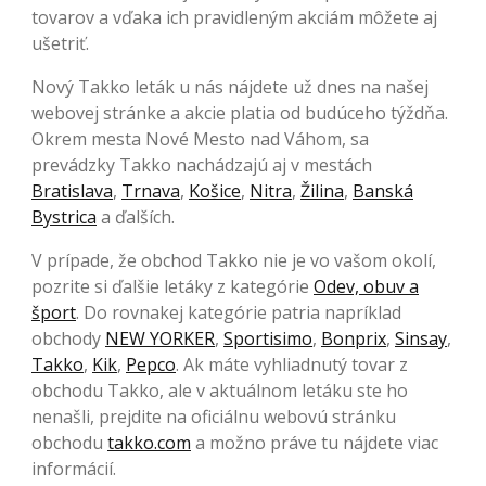
tovarov a vďaka ich pravidleným akciám môžete aj
ušetriť.
Nový Takko leták u nás nájdete už dnes na našej
webovej stránke a akcie platia od budúceho týždňa.
Okrem mesta Nové Mesto nad Váhom, sa
prevádzky Takko nachádzajú aj v mestách
Bratislava
,
Trnava
,
Košice
,
Nitra
,
Žilina
,
Banská
Bystrica
a ďalších.
V prípade, že obchod Takko nie je vo vašom okolí,
pozrite si ďalšie letáky z kategórie
Odev, obuv a
šport
. Do rovnakej kategórie patria napríklad
obchody
NEW YORKER
,
Sportisimo
,
Bonprix
,
Sinsay
,
Takko
,
Kik
,
Pepco
. Ak máte vyhliadnutý tovar z
obchodu Takko, ale v aktuálnom letáku ste ho
nenašli, prejdite na oficiálnu webovú stránku
obchodu
takko.com
a možno práve tu nájdete viac
informácií.