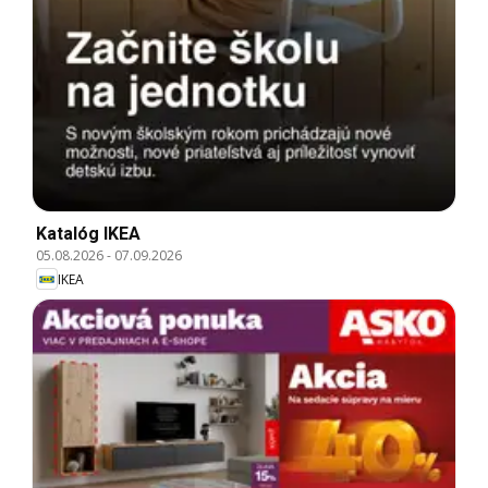
Katalóg IKEA
05.08.2026
-
07.09.2026
IKEA