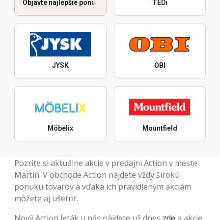
Objavte najlepšie ponuky
TEDi
JYSK
OBI
Möbelix
Mountfield
Pozrite si aktuálne akcie v predajni Action v meste
Martin. V obchode Action nájdete vždy širokú
ponuku tovarov a vďaka ich pravidleným akciám
môžete aj ušetriť.
Nový Action leták u nás nájdete už dnes
zde
a akcie