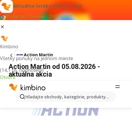
Aktuálne letáky vždy po ruke
Pridať do Chrome - ZADARMO
Kimbino
Action Martin
Všetky ponuky na jednom mieste
Action Martin od 05.08.2026 -
(14,1 tis. hodnotení)
aktuálna akcia
Otvoriť
REKLAMA
Hľadajte obchody, kategórie, produkty...