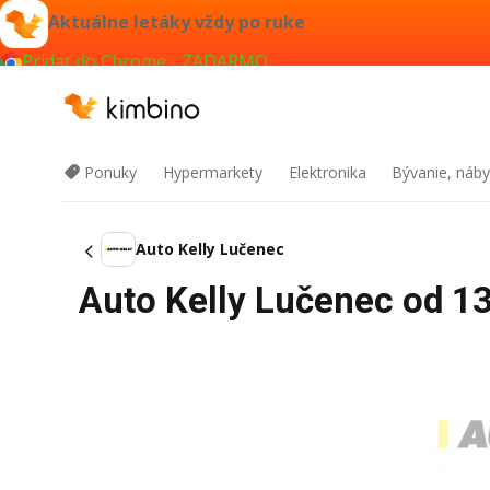
Aktuálne letáky vždy po ruke
Pridať do Chrome - ZADARMO
Ponuky
Hypermarkety
Elektronika
Bývanie, náby
Auto Kelly Lučenec
Auto Kelly Lučenec od 13