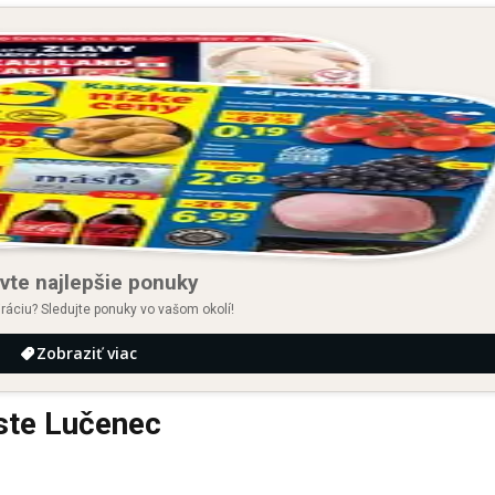
vte najlepšie ponuky
iráciu? Sledujte ponuky vo vašom okolí!
Zobraziť viac
ste Lučenec