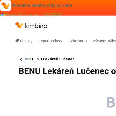
Aktuálne letáky vždy po ruke
Pridať do Chrome - ZADARMO
Ponuky
Hypermarkety
Elektronika
Bývanie, náby
BENU Lekáreň Lučenec
BENU Lekáreň Lučenec od