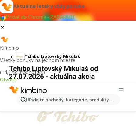
Aktuálne letáky vždy po ruke
Pridať do Chrome - ZADARMO
Kimbino
Tchibo Liptovský Mikuláš
Všetky ponuky na jednom mieste
Tchibo Liptovský Mikuláš od
(14,1 tis. hodnotení)
27.07.2026 - aktuálna akcia
Otvoriť
REKLAMA
Hľadajte obchody, kategórie, produkty...