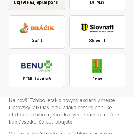
Objavte najlepšie ponuky
Dr. Max
Dráčik
Slovnaft
BENU Lekáreň
1day
Najnovší Tchibo leták s novými akciami v meste
Liptovský Mikuláš je tu. Vďaka pestrej ponuke
obchodu Tchibo a jeho skvelým cenám tu môžete
kúpiť všetko, čo potrebujete.
O nových akciách informuje Tchibo pravidelne