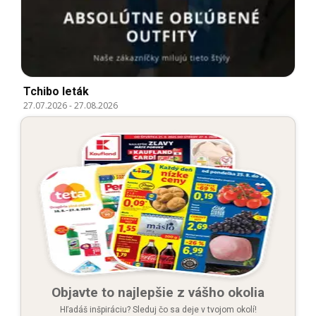
Tchibo leták
27.07.2026
-
27.08.2026
Objavte to najlepšie z vášho okolia
Hľadáš inšpiráciu? Sleduj čo sa deje v tvojom okolí!