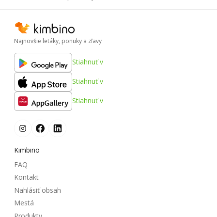
Najnovšie letáky, ponuky a zľavy
Stiahnuť v
Stiahnuť v
Stiahnuť v
Kimbino
FAQ
Kontakt
Nahlásiť obsah
Mestá
Produkty