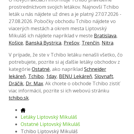
prostredníctvom svojich letákov. Najnovší Tchibo
leták u nás nájdete už dnes a je platný 27.07.2026 -
27.08.2026. Pobočky obchodu Tchibo nájdete vo
viacerých mestách a okrem mesta Liptovský
Mikuláš ich nájdete napríklad v meste
Bratislava
,
Košice
,
Banská Bystrica
,
Prešov
,
Trenčín
,
Nitra
.
V prípade, že ste v Tchibo letáku nenašli všetko, čo
potrebujete, pozrite si aj ďalšie letáky obchodov z
kategórie
Ostatné
, ako napríklad
Schneider
lekáreň
,
Tchibo
,
1day
,
BENU Lekáreň
,
Slovnaft
,
Dráčik
,
Dr. Max
. Ak chcete o obchode Tchibo zistiť
viac informácií, pozrite si ich webovú stránku
tchibo.sk
.
Letáky Liptovský Mikuláš
Ostatné Liptovský Mikuláš
Tchibo Liptovský Mikuláš