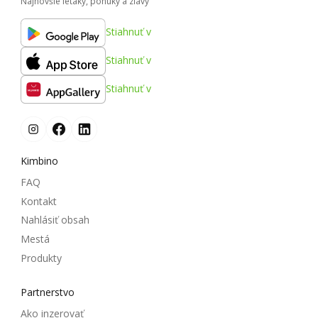
Najnovšie letáky, ponuky a zľavy
Stiahnuť v
Stiahnuť v
Stiahnuť v
Kimbino
FAQ
Kontakt
Nahlásiť obsah
Mestá
Produkty
Partnerstvo
Ako inzerovať