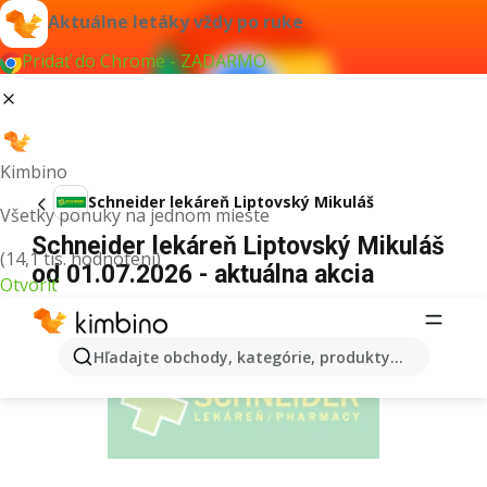
Aktuálne letáky vždy po ruke
Pridať do Chrome - ZADARMO
Kimbino
Schneider lekáreň Liptovský Mikuláš
Všetky ponuky na jednom mieste
Schneider lekáreň Liptovský Mikuláš
(14,1 tis. hodnotení)
od 01.07.2026 - aktuálna akcia
Otvoriť
REKLAMA
Hľadajte obchody, kategórie, produkty...