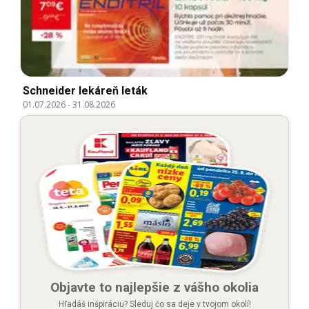
Schneider lekáreň leták
01.07.2026
-
31.08.2026
Objavte to najlepšie z vášho okolia
Hľadáš inšpiráciu? Sleduj čo sa deje v tvojom okolí!