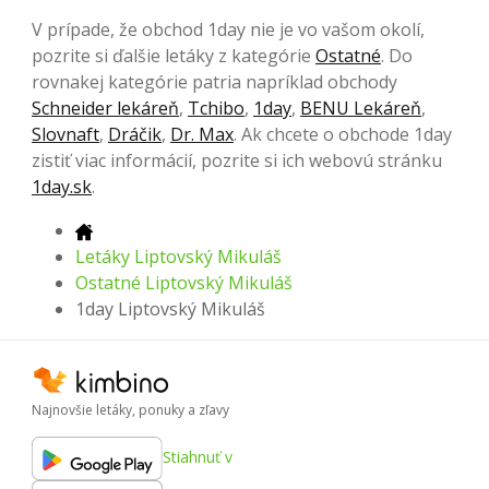
V prípade, že obchod 1day nie je vo vašom okolí,
pozrite si ďalšie letáky z kategórie
Ostatné
. Do
rovnakej kategórie patria napríklad obchody
Schneider lekáreň
,
Tchibo
,
1day
,
BENU Lekáreň
,
Slovnaft
,
Dráčik
,
Dr. Max
. Ak chcete o obchode 1day
zistiť viac informácií, pozrite si ich webovú stránku
1day.sk
.
Letáky Liptovský Mikuláš
Ostatné Liptovský Mikuláš
1day Liptovský Mikuláš
Najnovšie letáky, ponuky a zľavy
Stiahnuť v