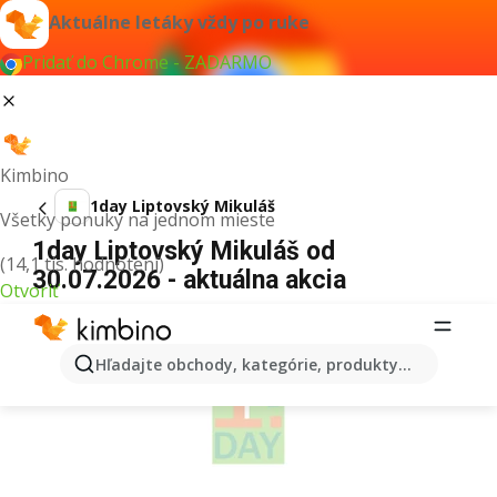
Aktuálne letáky vždy po ruke
Pridať do Chrome - ZADARMO
Kimbino
1day Liptovský Mikuláš
Všetky ponuky na jednom mieste
1day Liptovský Mikuláš od
(14,1 tis. hodnotení)
30.07.2026 - aktuálna akcia
Otvoriť
REKLAMA
Hľadajte obchody, kategórie, produkty...