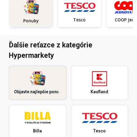
Tesco
COOP Je
Ponuky
Ďalšie reťazce z kategórie
Hypermarkety
Objavte najlepšie ponuky
Kaufland
Billa
Tesco