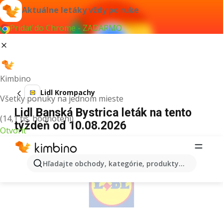
Aktuálne letáky vždy po ruke
Pridať do Chrome - ZADARMO
Kimbino
Lidl Krompachy
Všetky ponuky na jednom mieste
Lidl Banská Bystrica leták na tento
(14,1 tis. hodnotení)
týždeň od 10.08.2026
Otvoriť
REKLAMA
Hľadajte obchody, kategórie, produkty...