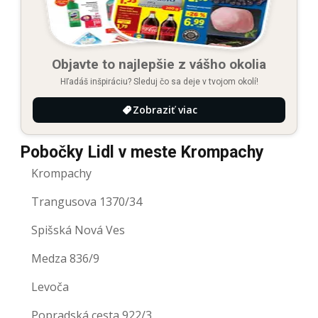
Objavte to najlepšie z vášho okolia
Hľadáš inšpiráciu? Sleduj čo sa deje v tvojom okolí!
Zobraziť viac
Pobočky Lidl v meste Krompachy
Krompachy
Trangusova 1370/34
Spišská Nová Ves
Medza 836/9
Levoča
Popradská cesta 922/3