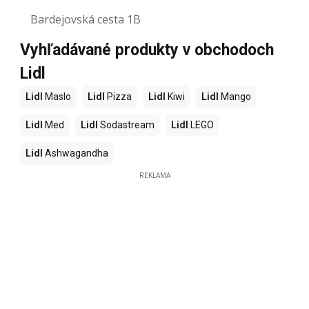
Bardejovská cesta 1B
Vyhľadávané produkty v obchodoch
Lidl
Lidl
Maslo
Lidl
Pizza
Lidl
Kiwi
Lidl
Mango
Lidl
Med
Lidl
Sodastream
Lidl
LEGO
Lidl
Ashwagandha
REKLAMA