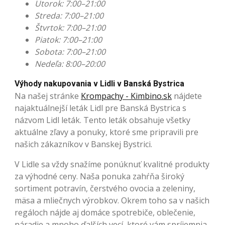
Utorok: 7:00–21:00
Streda: 7:00–21:00
Štvrtok: 7:00–21:00
Piatok: 7:00–21:00
Sobota: 7:00–21:00
Nedeľa: 8:00–20:00
Výhody nakupovania v Lidli v Banská Bystrica
Na našej stránke
Krompachy - Kimbino.sk
nájdete
najaktuálnejší leták Lidl pre Banská Bystrica s
názvom Lidl leták. Tento leták obsahuje všetky
aktuálne zľavy a ponuky, ktoré sme pripravili pre
našich zákazníkov v Banskej Bystrici.
V Lidle sa vždy snažíme ponúknuť kvalitné produkty
za výhodné ceny. Naša ponuka zahŕňa široký
sortiment potravín, čerstvého ovocia a zeleniny,
mäsa a mliečnych výrobkov. Okrem toho sa v našich
regáloch nájde aj domáce spotrebiče, oblečenie,
náradie a mnoho ďalších vecí, ktoré vám spríjemnia