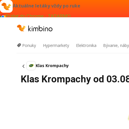
Aktuálne letáky vždy po ruke
Pridať do Chrome - ZADARMO
Ponuky
Hypermarkety
Elektronika
Bývanie, náby
Klas Krompachy
Klas Krompachy od 03.08