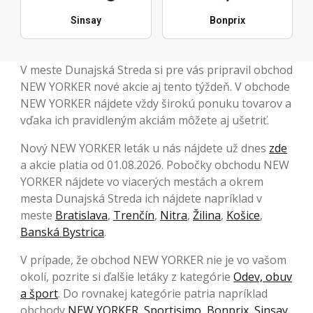
Sinsay
Bonprix
V meste Dunajská Streda si pre vás pripravil obchod
NEW YORKER nové akcie aj tento týždeň. V obchode
NEW YORKER nájdete vždy širokú ponuku tovarov a
vďaka ich pravidleným akciám môžete aj ušetriť.
Nový NEW YORKER leták u nás nájdete už dnes
zde
a akcie platia od 01.08.2026. Pobočky obchodu NEW
YORKER nájdete vo viacerých mestách a okrem
mesta Dunajská Streda ich nájdete napríklad v
meste
Bratislava
,
Trenčín
,
Nitra
,
Žilina
,
Košice
,
Banská Bystrica
.
V prípade, že obchod NEW YORKER nie je vo vašom
okolí, pozrite si ďalšie letáky z kategórie
Odev, obuv
a šport
. Do rovnakej kategórie patria napríklad
obchody
NEW YORKER
,
Sportisimo
,
Bonprix
,
Sinsay
,