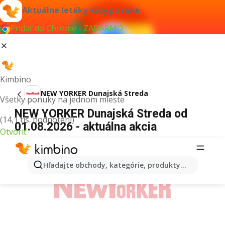
Aktuálne letáky vždy po ruke
Pridať do Chrome - ZADARMO
Kimbino
NEW YORKER Dunajská Streda
Všetky ponuky na jednom mieste
NEW YORKER Dunajská Streda od
(14,1 tis. hodnotení)
01.08.2026 - aktuálna akcia
Otvoriť
REKLAMA
Hľadajte obchody, kategórie, produkty...