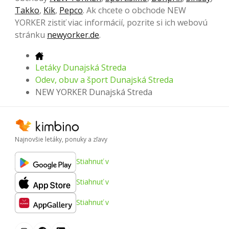
Takko
,
Kik
,
Pepco
. Ak chcete o obchode NEW
YORKER zistiť viac informácií, pozrite si ich webovú
stránku
newyorker.de
.
Letáky Dunajská Streda
Odev, obuv a šport Dunajská Streda
NEW YORKER Dunajská Streda
Najnovšie letáky, ponuky a zľavy
Stiahnuť v
Stiahnuť v
Stiahnuť v