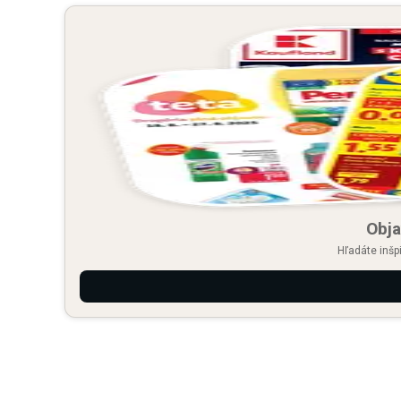
Obja
Hľadáte inšp