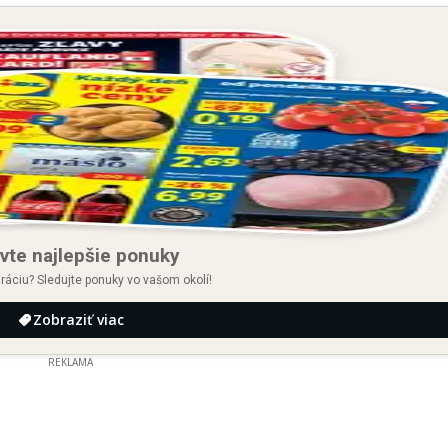
vte najlepšie ponuky
iráciu? Sledujte ponuky vo vašom okolí!
Zobraziť viac
REKLAMA