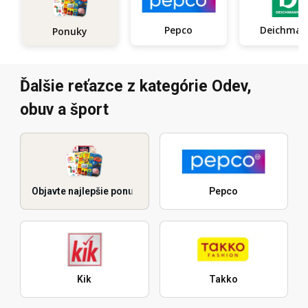
Pepco
Deichma
Ponuky
Ďalšie reťazce z kategórie Odev,
obuv a šport
Objavte najlepšie ponuky
Pepco
Kik
Takko