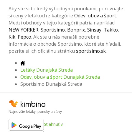
Aby ste si boli istý výhodnými ponukami, porovnajte
si ceny v letákoch z kategórie
Odev, obuv a šport
.
Medzi obchody v tejto kategórii patria napríklad
NEW YORKER
,
Sportisimo
,
Bonprix
,
Sinsay
,
Takko
,
Kik
,
Pepco
. Ak ste u nás nenašli potrebné
informácie o obchode Sportisimo, ktoré ste hľadali,
pozrite si ich oficiálnu stránku
sportisimo.sk
.
Letáky Dunajská Streda
Odev, obuv a šport Dunajská Streda
Sportisimo Dunajská Streda
Najnovšie letáky, ponuky a zľavy
Stiahnuť v