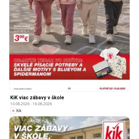
KiK viac zábavy v škole
10.08.2026
-
16.08.2026
Kik