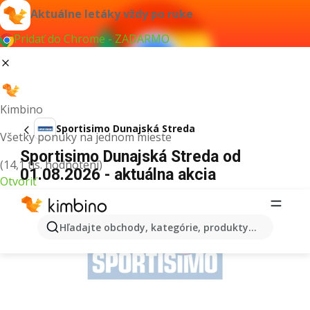
Aktuálne letáky vždy po ruke
Pridať do Chrome - ZADARMO
Kimbino
Sportisimo Dunajská Streda
Všetky ponuky na jednom mieste
Sportisimo Dunajská Streda od
(14,1 tis. hodnotení)
01.08.2026 - aktuálna akcia
Otvoriť
REKLAMA
Hľadajte obchody, kategórie, produkty...