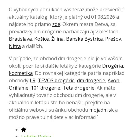
O výhodných ponukách vás teraz môže presvedčiť
aktuálny katalóg, ktorý je platný od 01.08.2026 a
nájdete ho priamo
zde
. Okrem mesta Detva, sa
prevádzky dm drogerie nachádzajú aj v mestách
Bratislava
,
Košice
,
Žilina
,
Banská Bystrica
,
Prešov
,
Nitra
a ďalších.
V prípade, že obchod dm drogerie nie je vo vašom
okolí, pozrite si ďalšie letáky z kategórie
Drogéria,
kozmetika
. Do rovnakej kategórie patria napríklad
obchody
LR
,
TEVOS drogérie
,
dm drogerie
,
Avon
,
Oriflame
,
101 drogerie
,
Teta drogerie
. Ak máte
vyhliadnutý tovar z obchodu dm drogerie, ale v
aktuálnom letáku ste ho nenašli, prejdite na
oficiálnu webovú stránku obchodu
mojadm.sk
a
možno práve tu nájdete viac informácií.
Letáky Detva