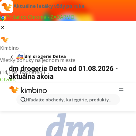
Aktuálne letáky vždy po ruke
Pridať do Chrome - ZADARMO
Kimbino
dm drogerie Detva
Všetky ponuky na jednom mieste
dm drogerie Detva od 01.08.2026 -
(14,1 tis. hodnotení)
aktuálna akcia
Otvoriť
REKLAMA
Hľadajte obchody, kategórie, produkty...