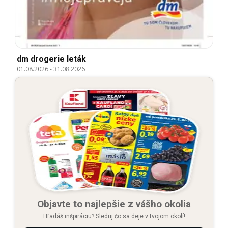
dm drogerie leták
01.08.2026
-
31.08.2026
Objavte to najlepšie z vášho okolia
Hľadáš inšpiráciu? Sleduj čo sa deje v tvojom okolí!