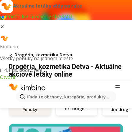
Aktuálne letáky vždy po ruke
Pridať do Chrome - ZADARMO
Kimbino
Drogéria, kozmetika Detva
Všetky ponuky na jednom mieste
Drogéria, kozmetika Detva - Aktuálne
(14,1 tis. hodnotení)
akciové letáky online
Otvoriť
Hľadajte obchody, kategórie, produkty...
101 drogerie
Ponuky
dm d