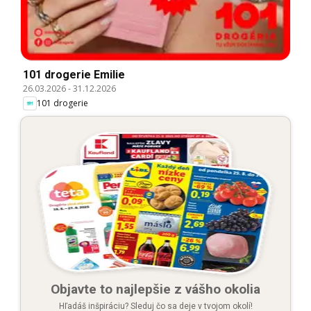
101 drogerie Emilie
26.03.2026
-
31.12.2026
101 drogerie
Objavte to najlepšie z vášho okolia
Hľadáš inšpiráciu? Sleduj čo sa deje v tvojom okolí!