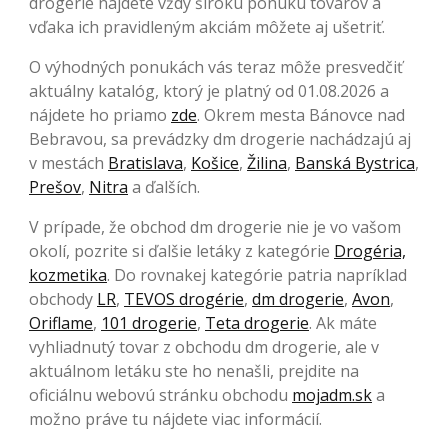
drogerie nájdete vždy širokú ponuku tovarov a
vďaka ich pravidleným akciám môžete aj ušetriť.
O výhodných ponukách vás teraz môže presvedčiť
aktuálny katalóg, ktorý je platný od 01.08.2026 a
nájdete ho priamo
zde
. Okrem mesta Bánovce nad
Bebravou, sa prevádzky dm drogerie nachádzajú aj
v mestách
Bratislava
,
Košice
,
Žilina
,
Banská Bystrica
,
Prešov
,
Nitra
a ďalších.
V prípade, že obchod dm drogerie nie je vo vašom
okolí, pozrite si ďalšie letáky z kategórie
Drogéria,
kozmetika
. Do rovnakej kategórie patria napríklad
obchody
LR
,
TEVOS drogérie
,
dm drogerie
,
Avon
,
Oriflame
,
101 drogerie
,
Teta drogerie
. Ak máte
vyhliadnutý tovar z obchodu dm drogerie, ale v
aktuálnom letáku ste ho nenašli, prejdite na
oficiálnu webovú stránku obchodu
mojadm.sk
a
možno práve tu nájdete viac informácií.