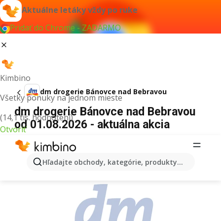
Aktuálne letáky vždy po ruke
Pridať do Chrome - ZADARMO
Kimbino
dm drogerie Bánovce nad Bebravou
Všetky ponuky na jednom mieste
dm drogerie Bánovce nad Bebravou
(14,1 tis. hodnotení)
od 01.08.2026 - aktuálna akcia
Otvoriť
REKLAMA
Hľadajte obchody, kategórie, produkty...