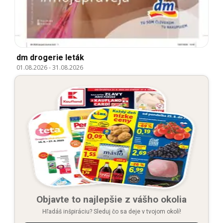
dm drogerie leták
01.08.2026
-
31.08.2026
Objavte to najlepšie z vášho okolia
Hľadáš inšpiráciu? Sleduj čo sa deje v tvojom okolí!