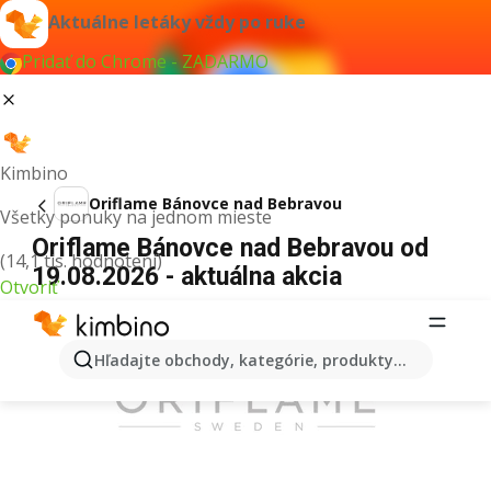
Aktuálne letáky vždy po ruke
Pridať do Chrome - ZADARMO
Kimbino
Oriflame Bánovce nad Bebravou
Všetky ponuky na jednom mieste
Oriflame Bánovce nad Bebravou od
(14,1 tis. hodnotení)
19.08.2026 - aktuálna akcia
Otvoriť
REKLAMA
Hľadajte obchody, kategórie, produkty...