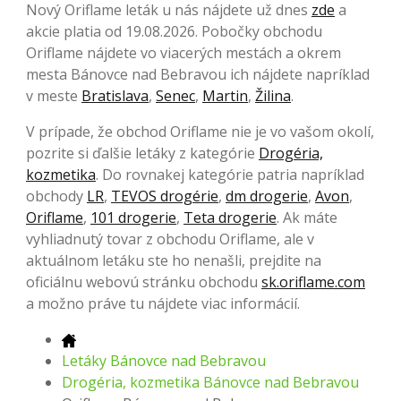
Nový Oriflame leták u nás nájdete už dnes
zde
a
akcie platia od 19.08.2026. Pobočky obchodu
Oriflame nájdete vo viacerých mestách a okrem
mesta Bánovce nad Bebravou ich nájdete napríklad
v meste
Bratislava
,
Senec
,
Martin
,
Žilina
.
V prípade, že obchod Oriflame nie je vo vašom okolí,
pozrite si ďalšie letáky z kategórie
Drogéria,
kozmetika
. Do rovnakej kategórie patria napríklad
obchody
LR
,
TEVOS drogérie
,
dm drogerie
,
Avon
,
Oriflame
,
101 drogerie
,
Teta drogerie
. Ak máte
vyhliadnutý tovar z obchodu Oriflame, ale v
aktuálnom letáku ste ho nenašli, prejdite na
oficiálnu webovú stránku obchodu
sk.oriflame.com
a možno práve tu nájdete viac informácií.
Letáky Bánovce nad Bebravou
Drogéria, kozmetika Bánovce nad Bebravou