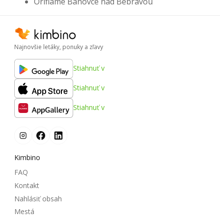
Oriflame Bánovce nad Bebravou
Najnovšie letáky, ponuky a zľavy
Stiahnuť v
Stiahnuť v
Stiahnuť v
Kimbino
FAQ
Kontakt
Nahlásiť obsah
Mestá