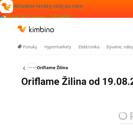
Aktuálne letáky vždy po ruke
Pridať do Chrome - ZADARMO
Ponuky
Hypermarkety
Elektronika
Bývanie, náby
Oriflame Žilina
Oriflame Žilina od 19.08.