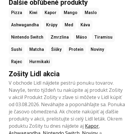
Ďalšie obľúbené produkty
Pizza
Kiwi
Kapor
Mango
Maslo
Ashwagandha
Krúpy
Med
Káva
Nintendo Switch
Zmrzlina
Mäso
Tiramisu
Sushi
Matcha
Šišky
Protein
Noviny
Rajec
Hurmikaki
Zošity Lidl akcia
V obchode Lidl nájdete pestrú ponuku tovarov.
Navyše, tento týždeň tu nakúpite aj produkt Zošity
v akcii! Produkt Zošity v zľave si môžete v Lidl kúpiť
od 03.08.2026. Neváhajte a poponáhľajte sa. Ponuka
je časovo obmedzená. Ak chcete nakúpiť aj ďalšie
produkty v akcii, prelistujte si celý Lidl leták. Okrem
poduktu Zošity tu dnes nájdete aj
Kapor
,
Ashwagandha
,
Nintendo Switch
,
Noviny
a