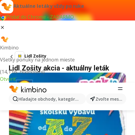
Aktuálne letáky vždy po ruke
Pridať do Chrome - ZADARMO
Kimbino
Lidl Zošity
Všetky ponuky na jednom mieste
Lidl Zošity akcia - aktuálny leták
(14,1 tis. hodnotení)
Otvoriť
Hľadajte obchody, kategórie, produkty...
Zvoľte mesto