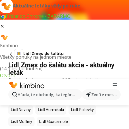
Aktuálne letáky vždy po ruke
Pridať do Chrome - ZADARMO
Kimbino
Lidl Zmes do šalátu
Všetky ponuky na jednom mieste
Lidl Zmes do šalátu akcia - aktuálny
(14,1 tis. hodnotení)
leták
Otvoriť
Pre daný výraz sme nenašli žiadne výsledky.
Ďalšie produkty v obchodoch Lidl
Hľadajte obchody, kategórie, produkty...
Zvoľte mesto
Lidl
Kapor
Lidl
Ashwagandha
Lidl
Nintendo Switch
Lidl
Noviny
Lidl
Hurmikaki
Lidl
Polievky
Lidl
Muffiny
Lidl
Guacamole