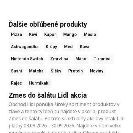
Ďalšie obľúbené produkty
Pizza
Kiwi
Kapor
Mango
Maslo
Ashwagandha
Krúpy
Med
Káva
Nintendo Switch
Zmrzlina
Mäso
Tiramisu
Sushi
Matcha
Šišky
Protein
Noviny
Rajec
Hurmikaki
Zmes do šalátu Lidl akcia
Obchod Lidl ponúka široký sortiment produktov v
zľave a tento týždeň tu nájdete v akcii aj produkt
Zmes do šalátu. Pozrite si aktuálny akciový leták Lidl
platný 03.08.2026 - 30.09.2026. Nájdete v ňom veľké
množstvo skvelých ponúk a zliav. Okrem produktu