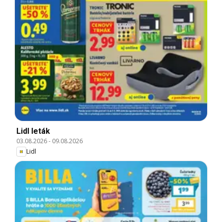
Lidl leták
03.08.2026
-
09.08.2026
Lidl