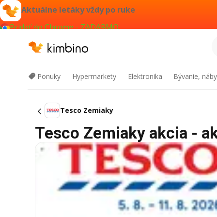
Aktuálne letáky vždy po ruke
Pridať do Chrome - ZADARMO
Ponuky
Hypermarkety
Elektronika
Bývanie, náby
Tesco Zemiaky
Tesco Zemiaky akcia - ak