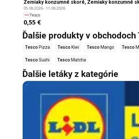
Zemiaky konzumné skoré, Zemiaky konzumné sko
05.08.2026
-
11.08.2026
Tesco
0,55 €
Ďalšie produkty v obchodoch
Tesco
Pizza
Tesco
Kiwi
Tesco
Mango
Tesco
M
Tesco
Sushi
Tesco
Matcha
Ďalšie letáky z kategórie