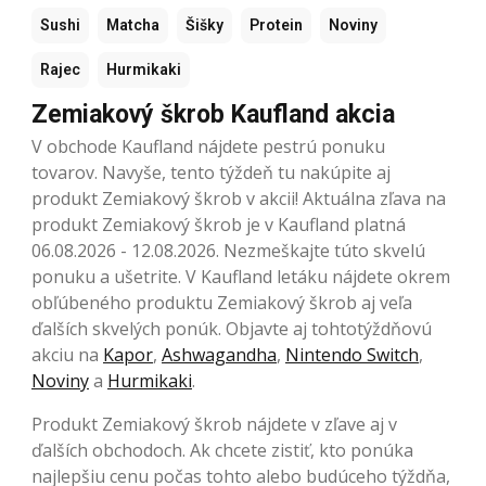
Sushi
Matcha
Šišky
Protein
Noviny
Rajec
Hurmikaki
Zemiakový škrob Kaufland akcia
V obchode Kaufland nájdete pestrú ponuku
tovarov. Navyše, tento týždeň tu nakúpite aj
produkt Zemiakový škrob v akcii! Aktuálna zľava na
produkt Zemiakový škrob je v Kaufland platná
06.08.2026 - 12.08.2026. Nezmeškajte túto skvelú
ponuku a ušetrite. V Kaufland letáku nájdete okrem
obľúbeného produktu Zemiakový škrob aj veľa
ďalších skvelých ponúk. Objavte aj tohtotýždňovú
akciu na
Kapor
,
Ashwagandha
,
Nintendo Switch
,
Noviny
a
Hurmikaki
.
Produkt Zemiakový škrob nájdete v zľave aj v
ďalších obchodoch. Ak chcete zistiť, kto ponúka
najlepšiu cenu počas tohto alebo budúceho týždňa,