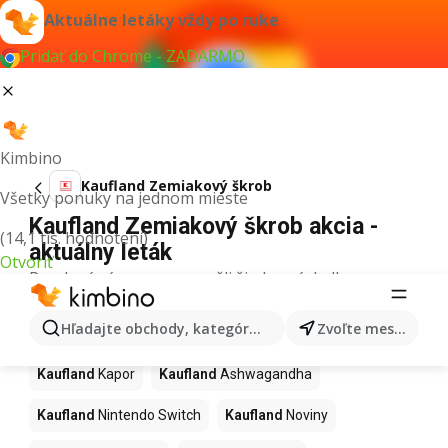
Aktuálne letáky vždy po ruke
Pridať do Chrome - ZADARMO
Kimbino
Kaufland Zemiakový škrob
Všetky ponuky na jednom mieste
Kaufland Zemiakový škrob akcia -
(14,1 tis. hodnotení)
aktuálny leták
Otvoriť
Pre daný výraz sme nenašli žiadne výsledky.
Ďalšie produkty v obchodoch
Hľadajte obchody, kategórie, produkty...
Zvoľte mesto
Kaufland
Kaufland
Kapor
Kaufland
Ashwagandha
Kaufland
Nintendo Switch
Kaufland
Noviny