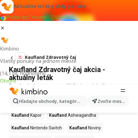
Aktuálne letáky vždy po ruke
Pridať do Chrome - ZADARMO
Kimbino
Kaufland Zdravotný čaj
Všetky ponuky na jednom mieste
Kaufland Zdravotný čaj akcia -
(14,1 tis. hodnotení)
aktuálny leták
Otvoriť
Pre daný výraz sme nenašli žiadne výsledky.
Ďalšie produkty v obchodoch
Hľadajte obchody, kategórie, produkty...
Zvoľte mesto
Kaufland
Kaufland
Kapor
Kaufland
Ashwagandha
Kaufland
Nintendo Switch
Kaufland
Noviny