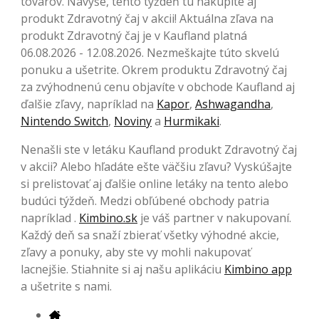
tovarov. Navyše, tento týždeň tu nakúpite aj
produkt Zdravotný čaj v akcii! Aktuálna zľava na
produkt Zdravotný čaj je v Kaufland platná
06.08.2026 - 12.08.2026. Nezmeškajte túto skvelú
ponuku a ušetrite. Okrem produktu Zdravotný čaj
za zvýhodnenú cenu objavíte v obchode Kaufland aj
ďalšie zľavy, napríklad na
Kapor
,
Ashwagandha
,
Nintendo Switch
,
Noviny
a
Hurmikaki
.
Nenašli ste v letáku Kaufland produkt Zdravotný čaj
v akcii? Alebo hľadáte ešte väčšiu zľavu? Vyskúšajte
si prelistovať aj ďalšie online letáky na tento alebo
budúci týždeň. Medzi obľúbené obchody patria
napríklad .
Kimbino.sk
je váš partner v nakupovaní.
Každý deň sa snaží zbierať všetky výhodné akcie,
zľavy a ponuky, aby ste vy mohli nakupovať
lacnejšie. Stiahnite si aj našu aplikáciu
Kimbino app
a ušetrite s nami.