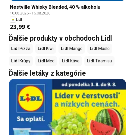
Nestville Whisky Blended, 40 % alkoholu
10.08.2026
-
16.08.2026
Lidl
23,99 €
Ďalšie produkty v obchodoch Lidl
Lidl
Pizza
Lidl
Kiwi
Lidl
Mango
Lidl
Maslo
Lidl
Krúpy
Lidl
Med
Lidl
Káva
Lidl
Tiramisu
Ďalšie letáky z kategórie