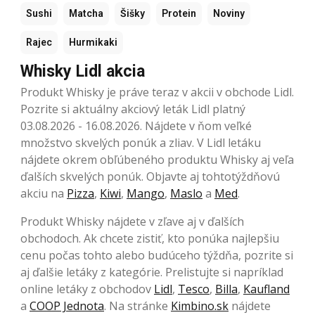
Sushi
Matcha
Šišky
Protein
Noviny
Rajec
Hurmikaki
Whisky Lidl akcia
Produkt Whisky je práve teraz v akcii v obchode Lidl.
Pozrite si aktuálny akciový leták Lidl platný
03.08.2026 - 16.08.2026. Nájdete v ňom veľké
množstvo skvelých ponúk a zliav. V Lidl letáku
nájdete okrem obľúbeného produktu Whisky aj veľa
ďalších skvelých ponúk. Objavte aj tohtotýždňovú
akciu na
Pizza
,
Kiwi
,
Mango
,
Maslo
a
Med
.
Produkt Whisky nájdete v zľave aj v ďalších
obchodoch. Ak chcete zistiť, kto ponúka najlepšiu
cenu počas tohto alebo budúceho týždňa, pozrite si
aj ďalšie letáky z kategórie. Prelistujte si napríklad
online letáky z obchodov
Lidl
,
Tesco
,
Billa
,
Kaufland
a
COOP Jednota
. Na stránke
Kimbino.sk
nájdete