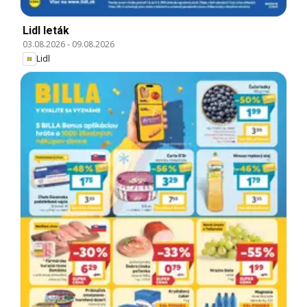
Lidl leták
03.08.2026
-
09.08.2026
Lidl