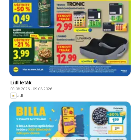
Lidl leták
03.08.2026
-
09.08.2026
Lidl