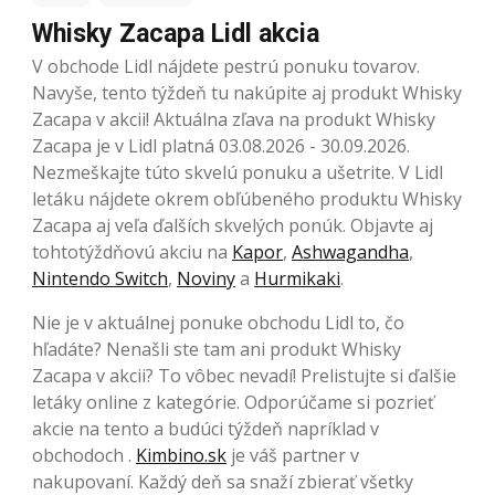
Whisky Zacapa Lidl akcia
V obchode Lidl nájdete pestrú ponuku tovarov.
Navyše, tento týždeň tu nakúpite aj produkt Whisky
Zacapa v akcii! Aktuálna zľava na produkt Whisky
Zacapa je v Lidl platná 03.08.2026 - 30.09.2026.
Nezmeškajte túto skvelú ponuku a ušetrite. V Lidl
letáku nájdete okrem obľúbeného produktu Whisky
Zacapa aj veľa ďalších skvelých ponúk. Objavte aj
tohtotýždňovú akciu na
Kapor
,
Ashwagandha
,
Nintendo Switch
,
Noviny
a
Hurmikaki
.
Nie je v aktuálnej ponuke obchodu Lidl to, čo
hľadáte? Nenašli ste tam ani produkt Whisky
Zacapa v akcii? To vôbec nevadí! Prelistujte si ďalšie
letáky online z kategórie. Odporúčame si pozrieť
akcie na tento a budúci týždeň napríklad v
obchodoch .
Kimbino.sk
je váš partner v
nakupovaní. Každý deň sa snaží zbierať všetky