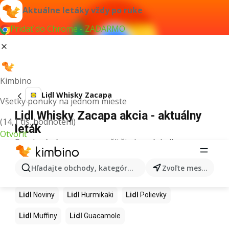
Aktuálne letáky vždy po ruke
Pridať do Chrome - ZADARMO
Kimbino
Lidl Whisky Zacapa
Všetky ponuky na jednom mieste
Lidl Whisky Zacapa akcia - aktuálny
(14,1 tis. hodnotení)
leták
Otvoriť
Pre daný výraz sme nenašli žiadne výsledky.
Ďalšie produkty v obchodoch Lidl
Hľadajte obchody, kategórie, produkty...
Zvoľte mesto
Lidl
Kapor
Lidl
Ashwagandha
Lidl
Nintendo Switch
Lidl
Noviny
Lidl
Hurmikaki
Lidl
Polievky
Lidl
Muffiny
Lidl
Guacamole