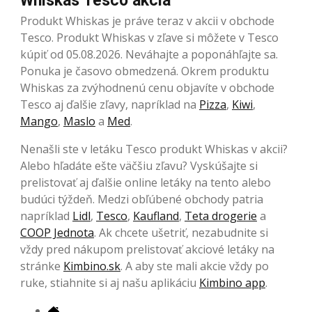
Whiskas Tesco akcia
Produkt Whiskas je práve teraz v akcii v obchode
Tesco. Produkt Whiskas v zľave si môžete v Tesco
kúpiť od 05.08.2026. Neváhajte a poponáhľajte sa.
Ponuka je časovo obmedzená. Okrem produktu
Whiskas za zvýhodnenú cenu objavíte v obchode
Tesco aj ďalšie zľavy, napríklad na
Pizza
,
Kiwi
,
Mango
,
Maslo
a
Med
.
Nenašli ste v letáku Tesco produkt Whiskas v akcii?
Alebo hľadáte ešte väčšiu zľavu? Vyskúšajte si
prelistovať aj ďalšie online letáky na tento alebo
budúci týždeň. Medzi obľúbené obchody patria
napríklad
Lidl
,
Tesco
,
Kaufland
,
Teta drogerie
a
COOP Jednota
. Ak chcete ušetriť, nezabudnite si
vždy pred nákupom prelistovať akciové letáky na
stránke
Kimbino.sk
. A aby ste mali akcie vždy po
ruke, stiahnite si aj našu aplikáciu
Kimbino app
.