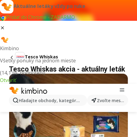
Aktuálne letáky vždy po ruke
Pridať do Chrome - ZADARMO
Kimbino
Tesco Whiskas
Všetky ponuky na jednom mieste
Tesco Whiskas akcia - aktuálny leták
(14,1 tis. hodnotení)
Otvoriť
Hľadajte obchody, kategórie, produkty...
Zvoľte mesto