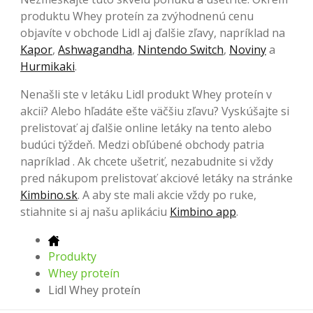
produktu Whey proteín za zvýhodnenú cenu
objavíte v obchode Lidl aj ďalšie zľavy, napríklad na
Kapor
,
Ashwagandha
,
Nintendo Switch
,
Noviny
a
Hurmikaki
.
Nenašli ste v letáku Lidl produkt Whey proteín v
akcii? Alebo hľadáte ešte väčšiu zľavu? Vyskúšajte si
prelistovať aj ďalšie online letáky na tento alebo
budúci týždeň. Medzi obľúbené obchody patria
napríklad . Ak chcete ušetriť, nezabudnite si vždy
pred nákupom prelistovať akciové letáky na stránke
Kimbino.sk
. A aby ste mali akcie vždy po ruke,
stiahnite si aj našu aplikáciu
Kimbino app
.
Produkty
Whey proteín
Lidl Whey proteín