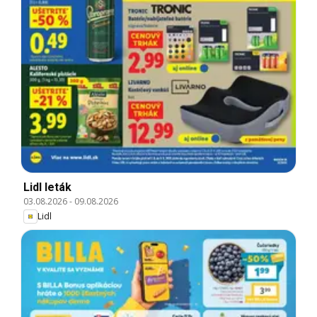
Lidl leták
03.08.2026
-
09.08.2026
Lidl