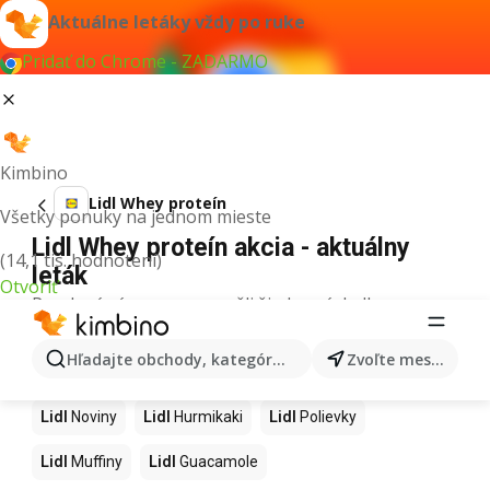
Aktuálne letáky vždy po ruke
Pridať do Chrome - ZADARMO
Kimbino
Lidl Whey proteín
Všetky ponuky na jednom mieste
Lidl Whey proteín akcia - aktuálny
(14,1 tis. hodnotení)
leták
Otvoriť
Pre daný výraz sme nenašli žiadne výsledky.
Ďalšie produkty v obchodoch Lidl
Hľadajte obchody, kategórie, produkty...
Zvoľte mesto
Lidl
Kapor
Lidl
Ashwagandha
Lidl
Nintendo Switch
Lidl
Noviny
Lidl
Hurmikaki
Lidl
Polievky
Lidl
Muffiny
Lidl
Guacamole