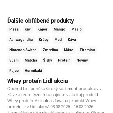
Ďalšie obľúbené produkty
Pizza
Kiwi
Kapor
Mango
Maslo
Ashwagandha
Krúpy
Med
Káva
Nintendo Switch
Zmrzlina
Mäso
Tiramisu
Sushi
Matcha
Šišky
Protein
Noviny
Rajec
Hurmikaki
Whey proteín Lidl akcia
Obchod Lidl ponúka široký sortiment produktov v
zľave a tento týždeň tu nájdete v akcii aj produkt
Whey proteín. Aktuálna zľava na produkt Whey
proteín je v Lidl platná 03.08.2026 - 16.08.2026.
Nezmeškajte túto skvelú ponuku a ušetrite. Okrem