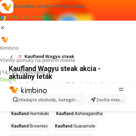
Aktuálne letáky vždy po ruke
Pridať do Chrome - ZADARMO
Kimbino
Kaufland Wagyu steak
Všetky ponuky na jednom mieste
Kaufland Wagyu steak akcia -
(14,1 tis. hodnotení)
aktuálny leták
Otvoriť
Pre daný výraz sme nenašli žiadne výsledky.
Ďalšie produkty v obchodoch
Hľadajte obchody, kategórie, produkty...
Zvoľte mesto
Kaufland
Kaufland
Hurmikaki
Kaufland
Ashwagandha
Kaufland
Brownies
Kaufland
Guacamole