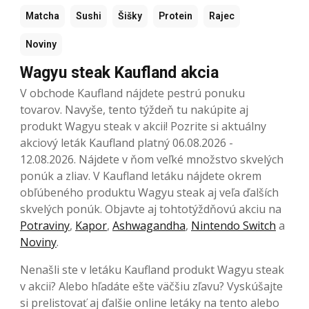
Matcha
Sushi
Šišky
Protein
Rajec
Noviny
Wagyu steak Kaufland akcia
V obchode Kaufland nájdete pestrú ponuku
tovarov. Navyše, tento týždeň tu nakúpite aj
produkt Wagyu steak v akcii! Pozrite si aktuálny
akciový leták Kaufland platný 06.08.2026 -
12.08.2026. Nájdete v ňom veľké množstvo skvelých
ponúk a zliav. V Kaufland letáku nájdete okrem
obľúbeného produktu Wagyu steak aj veľa ďalších
skvelých ponúk. Objavte aj tohtotýždňovú akciu na
Potraviny
,
Kapor
,
Ashwagandha
,
Nintendo Switch
a
Noviny
.
Nenašli ste v letáku Kaufland produkt Wagyu steak
v akcii? Alebo hľadáte ešte väčšiu zľavu? Vyskúšajte
si prelistovať aj ďalšie online letáky na tento alebo