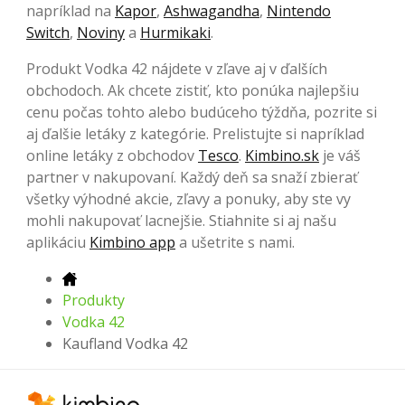
napríklad na
Kapor
,
Ashwagandha
,
Nintendo
Switch
,
Noviny
a
Hurmikaki
.
Produkt Vodka 42 nájdete v zľave aj v ďalších
obchodoch. Ak chcete zistiť, kto ponúka najlepšiu
cenu počas tohto alebo budúceho týždňa, pozrite si
aj ďalšie letáky z kategórie. Prelistujte si napríklad
online letáky z obchodov
Tesco
.
Kimbino.sk
je váš
partner v nakupovaní. Každý deň sa snaží zbierať
všetky výhodné akcie, zľavy a ponuky, aby ste vy
mohli nakupovať lacnejšie. Stiahnite si aj našu
aplikáciu
Kimbino app
a ušetrite s nami.
Produkty
Vodka 42
Kaufland Vodka 42