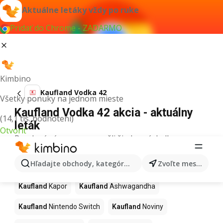
Aktuálne letáky vždy po ruke
Pridať do Chrome - ZADARMO
Kimbino
Kaufland Vodka 42
Všetky ponuky na jednom mieste
Kaufland Vodka 42 akcia - aktuálny
(14,1 tis. hodnotení)
leták
Otvoriť
Pre daný výraz sme nenašli žiadne výsledky.
Ďalšie produkty v obchodoch
Hľadajte obchody, kategórie, produkty...
Zvoľte mesto
Kaufland
Kaufland
Kapor
Kaufland
Ashwagandha
Kaufland
Nintendo Switch
Kaufland
Noviny