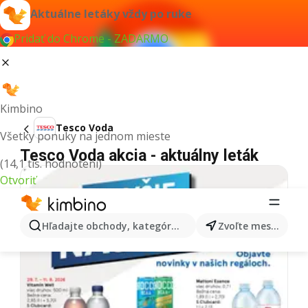
Aktuálne letáky vždy po ruke
Pridať do Chrome - ZADARMO
Kimbino
Tesco Voda
Všetky ponuky na jednom mieste
Tesco Voda akcia - aktuálny leták
(14,1 tis. hodnotení)
Otvoriť
Hľadajte obchody, kategórie, produkty...
Zvoľte mesto