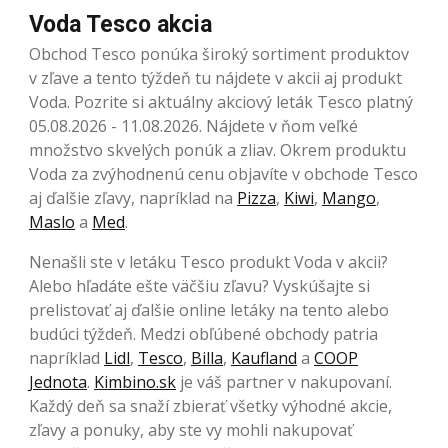
Voda Tesco akcia
Obchod Tesco ponúka široký sortiment produktov
v zľave a tento týždeň tu nájdete v akcii aj produkt
Voda. Pozrite si aktuálny akciový leták Tesco platný
05.08.2026 - 11.08.2026. Nájdete v ňom veľké
množstvo skvelých ponúk a zliav. Okrem produktu
Voda za zvýhodnenú cenu objavíte v obchode Tesco
aj ďalšie zľavy, napríklad na
Pizza
,
Kiwi
,
Mango
,
Maslo
a
Med
.
Nenašli ste v letáku Tesco produkt Voda v akcii?
Alebo hľadáte ešte väčšiu zľavu? Vyskúšajte si
prelistovať aj ďalšie online letáky na tento alebo
budúci týždeň. Medzi obľúbené obchody patria
napríklad
Lidl
,
Tesco
,
Billa
,
Kaufland
a
COOP
Jednota
.
Kimbino.sk
je váš partner v nakupovaní.
Každý deň sa snaží zbierať všetky výhodné akcie,
zľavy a ponuky, aby ste vy mohli nakupovať