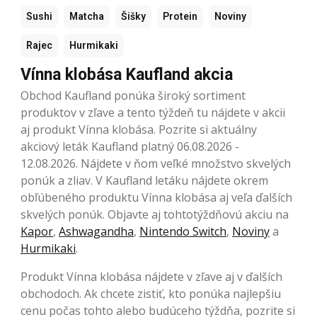
Sushi
Matcha
Šišky
Protein
Noviny
Rajec
Hurmikaki
Vínna klobása Kaufland akcia
Obchod Kaufland ponúka široký sortiment
produktov v zľave a tento týždeň tu nájdete v akcii
aj produkt Vínna klobása. Pozrite si aktuálny
akciový leták Kaufland platný 06.08.2026 -
12.08.2026. Nájdete v ňom veľké množstvo skvelých
ponúk a zliav. V Kaufland letáku nájdete okrem
obľúbeného produktu Vínna klobása aj veľa ďalších
skvelých ponúk. Objavte aj tohtotýždňovú akciu na
Kapor
,
Ashwagandha
,
Nintendo Switch
,
Noviny
a
Hurmikaki
.
Produkt Vínna klobása nájdete v zľave aj v ďalších
obchodoch. Ak chcete zistiť, kto ponúka najlepšiu
cenu počas tohto alebo budúceho týždňa, pozrite si