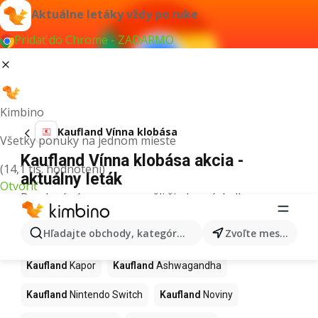
Aktuálne letáky vždy po ruke
Pridať do Chrome - ZADARMO
Kimbino
Kaufland Vínna klobása
Všetky ponuky na jednom mieste
Kaufland Vínna klobása akcia -
(14,1 tis. hodnotení)
aktuálny leták
Otvoriť
Pre daný výraz sme nenašli žiadne výsledky.
Ďalšie produkty v obchodoch
Hľadajte obchody, kategórie, produkty...
Zvoľte mesto
Kaufland
Kaufland
Kapor
Kaufland
Ashwagandha
Kaufland
Nintendo Switch
Kaufland
Noviny