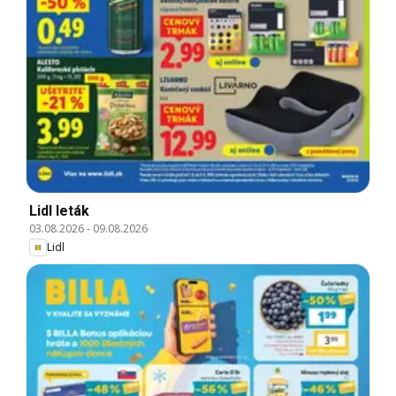
Lidl leták
03.08.2026
-
09.08.2026
Lidl