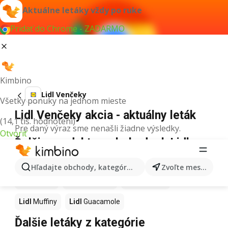
Aktuálne letáky vždy po ruke
Pridať do Chrome - ZADARMO
Kimbino
Lidl Venčeky
Všetky ponuky na jednom mieste
Lidl Venčeky akcia - aktuálny leták
(14,1 tis. hodnotení)
Pre daný výraz sme nenašli žiadne výsledky.
Otvoriť
Ďalšie produkty v obchodoch Lidl
Lidl
Kapor
Lidl
Ashwagandha
Lidl
Nintendo Switch
Hľadajte obchody, kategórie, produkty...
Zvoľte mesto
Lidl
Noviny
Lidl
Hurmikaki
Lidl
Polievky
Lidl
Muffiny
Lidl
Guacamole
Ďalšie letáky z kategórie