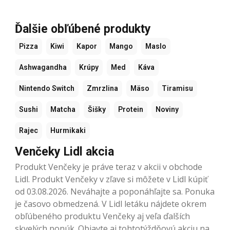
Ďalšie obľúbené produkty
Pizza
Kiwi
Kapor
Mango
Maslo
Ashwagandha
Krúpy
Med
Káva
Nintendo Switch
Zmrzlina
Mäso
Tiramisu
Sushi
Matcha
Šišky
Protein
Noviny
Rajec
Hurmikaki
Venčeky Lidl akcia
Produkt Venčeky je práve teraz v akcii v obchode
Lidl. Produkt Venčeky v zľave si môžete v Lidl kúpiť
od 03.08.2026. Neváhajte a poponáhľajte sa. Ponuka
je časovo obmedzená. V Lidl letáku nájdete okrem
obľúbeného produktu Venčeky aj veľa ďalších
skvelých ponúk. Objavte aj tohtotýždňovú akciu na