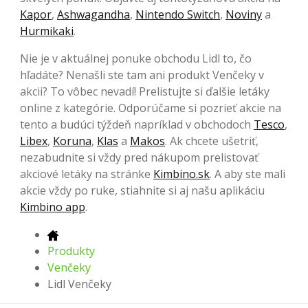
Kapor
,
Ashwagandha
,
Nintendo Switch
,
Noviny
a
Hurmikaki
.
Nie je v aktuálnej ponuke obchodu Lidl to, čo
hľadáte? Nenašli ste tam ani produkt Venčeky v
akcii? To vôbec nevadí! Prelistujte si ďalšie letáky
online z kategórie. Odporúčame si pozrieť akcie na
tento a budúci týždeň napríklad v obchodoch
Tesco
,
Libex
,
Koruna
,
Klas
a
Makos
. Ak chcete ušetriť,
nezabudnite si vždy pred nákupom prelistovať
akciové letáky na stránke
Kimbino.sk
. A aby ste mali
akcie vždy po ruke, stiahnite si aj našu aplikáciu
Kimbino app
.
Produkty
Venčeky
Lidl Venčeky