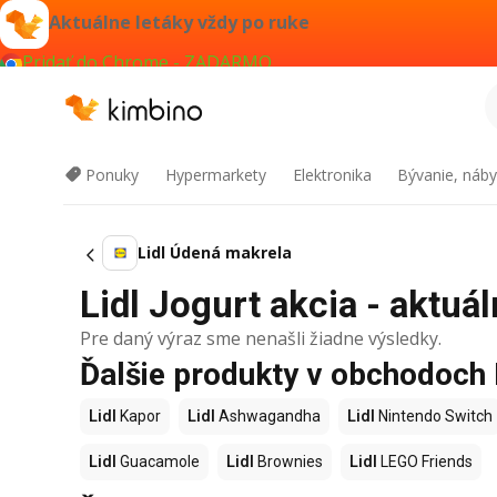
Aktuálne letáky vždy po ruke
Pridať do Chrome - ZADARMO
Ponuky
Hypermarkety
Elektronika
Bývanie, náby
Lidl Údená makrela
Lidl Jogurt akcia - aktuál
Pre daný výraz sme nenašli žiadne výsledky.
Ďalšie produkty v obchodoch 
Lidl
Kapor
Lidl
Ashwagandha
Lidl
Nintendo Switch
Lidl
Guacamole
Lidl
Brownies
Lidl
LEGO Friends