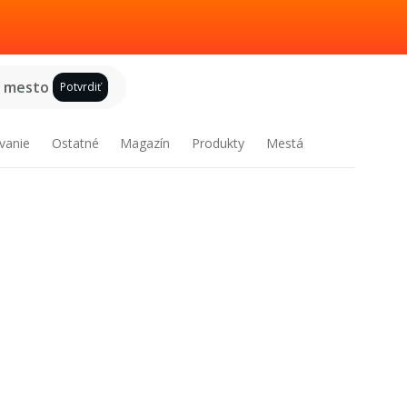
e mesto
Potvrdiť
vanie
Ostatné
Magazín
Produkty
Mestá