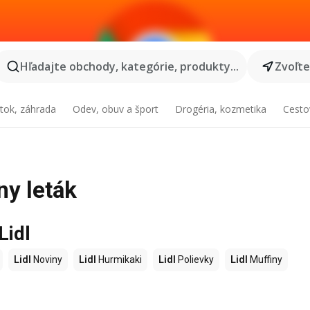
Hľadajte obchody, kategórie, produkty...
Zvoľt
tok, záhrada
Odev, obuv a šport
Drogéria, kozmetika
Cesto
ny leták
Lidl
Lidl
Noviny
Lidl
Hurmikaki
Lidl
Polievky
Lidl
Muffiny