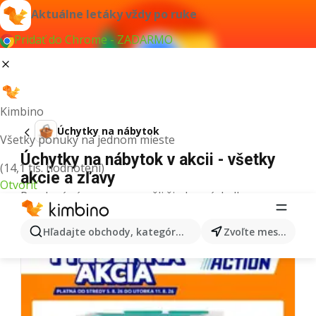
Aktuálne letáky vždy po ruke
Pridať do Chrome - ZADARMO
Kimbino
Úchytky na nábytok
Všetky ponuky na jednom mieste
Úchytky na nábytok v akcii - všetky
(14,1 tis. hodnotení)
akcie a zľavy
Otvoriť
Pre daný výraz sme nenašli žiadne výsledky.
Ďalšie letáky z kategórie
Hľadajte obchody, kategórie, produkty...
Zvoľte mesto