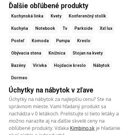
Ďalšie obľúbené produkty
Kuchynská linka
Kvety
Konferenčný stolík
Kuchyňa
Notebook
Tv
Parkside
Xxl lux
Posteľ
Komoda
Pumpa
Kreslo
Obývacia stena
Knižnica
Stojan na kvety
Bazény
Vírivka
Hojdacie kreslo
Nábytok
Dormeo
Úchytky na nábytok v zľave
Úchytky na nábytok za najlepšiu cenu? Ste na
správnom mieste. Vami hľadaný produkt sa
nachádza v 0 letákoch. Prelistujte si tieto letáky a
možno narazíte aj na ďalšie skvelé ceny na
obľúbené produkty. Vďaka
Kimbino.sk
je hľadanie