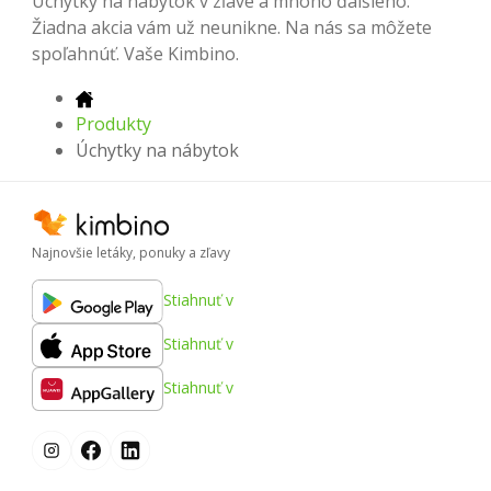
Úchytky na nábytok v zľave a mnoho ďalšieho.
Žiadna akcia vám už neunikne. Na nás sa môžete
spoľahnúť. Vaše Kimbino.
Produkty
Úchytky na nábytok
Najnovšie letáky, ponuky a zľavy
Stiahnuť v
Stiahnuť v
Stiahnuť v