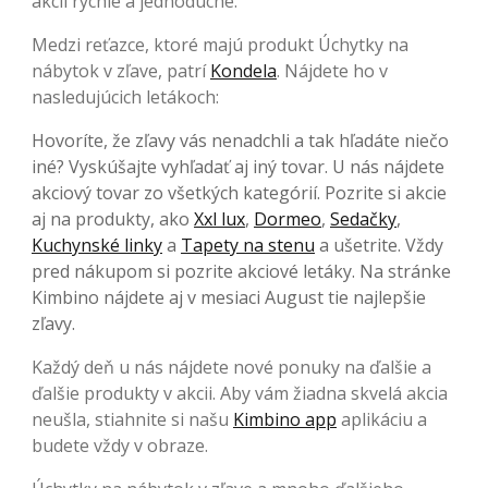
akcií rýchle a jednoduché.
Medzi reťazce, ktoré majú produkt Úchytky na
nábytok v zľave, patrí
Kondela
. Nájdete ho v
nasledujúcich letákoch:
Hovoríte, že zľavy vás nenadchli a tak hľadáte niečo
iné? Vyskúšajte vyhľadať aj iný tovar. U nás nájdete
akciový tovar zo všetkých kategórií. Pozrite si akcie
aj na produkty, ako
Xxl lux
,
Dormeo
,
Sedačky
,
Kuchynské linky
a
Tapety na stenu
a ušetrite. Vždy
pred nákupom si pozrite akciové letáky. Na stránke
Kimbino nájdete aj v mesiaci August tie najlepšie
zľavy.
Každý deň u nás nájdete nové ponuky na ďalšie a
ďalšie produkty v akcii. Aby vám žiadna skvelá akcia
neušla, stiahnite si našu
Kimbino app
aplikáciu a
budete vždy v obraze.