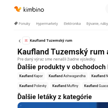
Ponuky
Hypermarkety
Elektronika
Bývanie, náby
Kaufland Tuzemský rum
Kaufland Tuzemský rum ak
Pre daný výraz sme nenašli žiadne výsledky.
Ďalšie produkty v obchodoch
Kaufland
Kapor
Kaufland
Ashwagandha
Kaufland
N
Kaufland
Polievky
Kaufland
Muffiny
Kaufland
Guac
Ďalšie letáky z kategórie