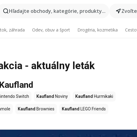
Hľadajte obchody, kategórie, produkty...
Zvoľt
tok, záhrada
Odev, obuv a šport
Drogéria, kozmetika
Cesto
cia - aktuálny leták
 Kaufland
intendo Switch
Kaufland
Noviny
Kaufland
Hurmikaki
amole
Kaufland
Brownies
Kaufland
LEGO Friends