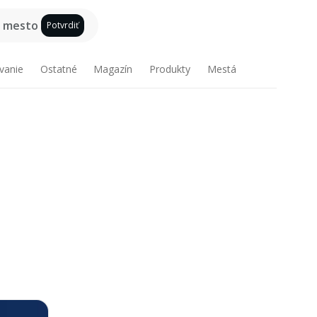
e mesto
Potvrdiť
vanie
Ostatné
Magazín
Produkty
Mestá