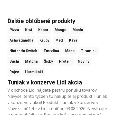
Ďalšie obľúbené produkty
Pizza
Kiwi
Kapor
Mango
Maslo
Ashwagandha
Krúpy
Med
Káva
Nintendo Switch
Zmrzlina
Mäso
Tiramisu
Sushi
Matcha
Šišky
Protein
Noviny
Rajec
Hurmikaki
Tuniak v konzerve Lidl akcia
V obchode Lidl nájdete pestrú ponuku tovarov.
Navyše, tento týždeň tu nakúpite aj produkt Tuniak
v konzerve v akcii! Produkt Tuniak v konzerve v
zľave si môžete v Lidl kúpiť od 03.08.2026. Neváhajte
a poponáhľajte sa. Ponuka je časovo obmedzená.