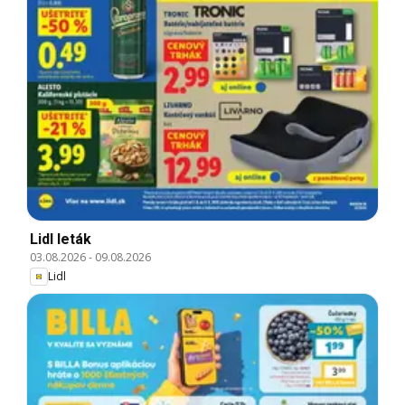
Lidl leták
03.08.2026
-
09.08.2026
Lidl