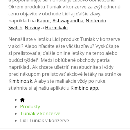
Okrem produktu Tuniak v konzerve za zvýhodnenú
cenu objavíte v obchode Lidl aj ďalšie zľavy,
napríklad na
Kapor
,
Ashwagandha
,
Nintendo
Switch
,
Noviny
a
Hurmikaki
.
Nenašli ste v letáku Lidl produkt Tuniak v konzerve
v akcii? Alebo hľadáte ešte väčšiu zľavu? Vyskúšajte
si prelistovať aj ďalšie online letáky na tento alebo
budúci týždeň. Medzi obľúbené obchody patria
napríklad . Ak chcete ušetriť, nezabudnite si vždy
pred nákupom prelistovať akciové letáky na stránke
Kimbino.sk
. A aby ste mali akcie vždy po ruke,
stiahnite si aj našu aplikáciu
Kimbino app
.
Produkty
Tuniak v konzerve
Lidl Tuniak v konzerve