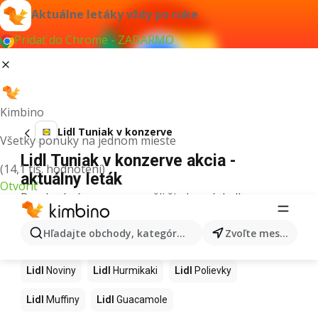
Aktuálne letáky vždy po ruke
Pridať do Chrome - ZADARMO
Kimbino
Lidl Tuniak v konzerve
Všetky ponuky na jednom mieste
Lidl Tuniak v konzerve akcia -
(14,1 tis. hodnotení)
aktuálny leták
Otvoriť
Pre daný výraz sme nenašli žiadne výsledky.
Ďalšie produkty v obchodoch Lidl
Hľadajte obchody, kategórie, produkty...
Zvoľte mesto
Lidl
Kapor
Lidl
Ashwagandha
Lidl
Nintendo Switch
Lidl
Noviny
Lidl
Hurmikaki
Lidl
Polievky
Lidl
Muffiny
Lidl
Guacamole