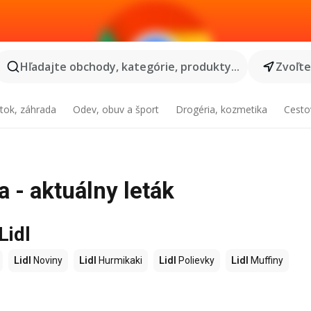
Hľadajte obchody, kategórie, produkty...
Zvoľt
tok, záhrada
Odev, obuv a šport
Drogéria, kozmetika
Cesto
a - aktuálny leták
Lidl
Lidl
Noviny
Lidl
Hurmikaki
Lidl
Polievky
Lidl
Muffiny