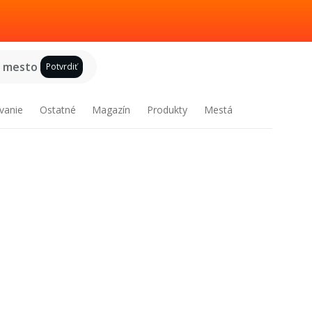
e mesto
Potvrdiť
vanie
Ostatné
Magazín
Produkty
Mestá