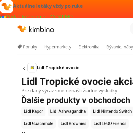
Aktuálne letáky vždy po ruke
Pridať do Chrome - ZADARMO
Ponuky
Hypermarkety
Elektronika
Bývanie, náby
Lidl Tropické ovocie
Lidl Tropické ovocie akci
Pre daný výraz sme nenašli žiadne výsledky.
Ďalšie produkty v obchodoch 
Lidl
Kapor
Lidl
Ashwagandha
Lidl
Nintendo Switch
Lidl
Guacamole
Lidl
Brownies
Lidl
LEGO Friends