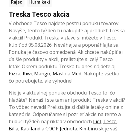
Rajec
Hurmikaki
Treska Tesco akcia
V obchode Tesco nájdete pestrú ponuku tovarov.
Navyše, tento týždeň tu nakúpite aj produkt Treska
v akcii! Produkt Treska v zľave si môžete v Tesco
kúpiť od 05.08.2026. Neváhajte a poponáhľajte sa.
Ponuka je časovo obmedzená. Ak chcete nakúpiť aj
ďalšie produkty v akcii, prelistujte si celý Tesco
leták. Okrem poduktu Treska tu dnes nájdete aj
Pizza
,
Kiwi
,
Mango
,
Maslo
a
Med
. Nakúpte všetko
čo potrebujete, ale výhodne!
Nie je v aktuálnej ponuke obchodu Tesco to, čo
hľadáte? Nenašli ste tam ani produkt Treska v akcii?
To vôbec nevadí! Prelistujte si ďalšie letáky online z
kategórie. Odporúčame si pozrieť akcie na tento a
budúci týždeň napríklad v obchodoch
Lidl
,
Tesco
,
Billa
,
Kaufland
a
COOP Jednota
.
Kimbino.sk
je váš