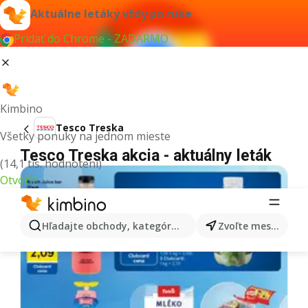
Aktuálne letáky vždy po ruke
Pridať do Chrome - ZADARMO
Kimbino
Tesco Treska
Všetky ponuky na jednom mieste
Tesco Treska akcia - aktuálny leták
(14,1 tis. hodnotení)
Otvoriť
Hľadajte obchody, kategórie, produkty...
Zvoľte mesto