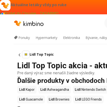
Aktuálne letáky vždy po ruke
Pridať do Chrome - ZADARMO
Ponuky
Hypermarkety
Elektronika
Bývanie, náby
Lidl Top Topic
Lidl Top Topic akcia - akt
Pre daný výraz sme nenašli žiadne výsledky.
Ďalšie produkty v obchodoch 
Lidl
Kapor
Lidl
Ashwagandha
Lidl
Nintendo Switch
Lidl
Guacamole
Lidl
Brownies
Lidl
LEGO Friends