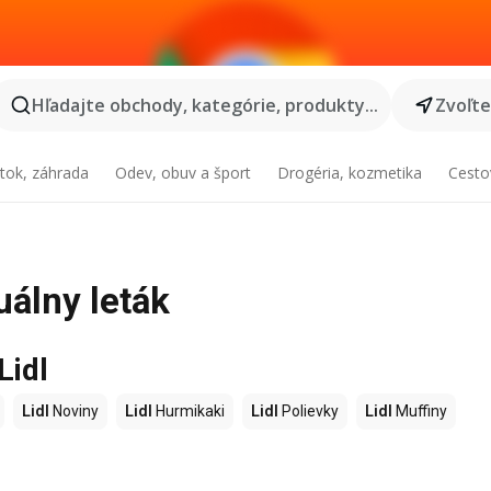
Hľadajte obchody, kategórie, produkty...
Zvoľt
tok, záhrada
Odev, obuv a šport
Drogéria, kozmetika
Cesto
uálny leták
Lidl
Lidl
Noviny
Lidl
Hurmikaki
Lidl
Polievky
Lidl
Muffiny