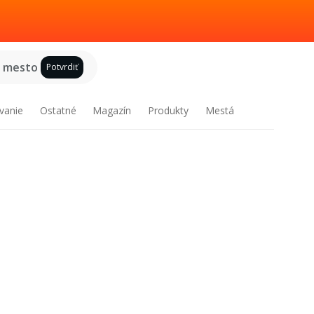
e mesto
Potvrdiť
vanie
Ostatné
Magazín
Produkty
Mestá