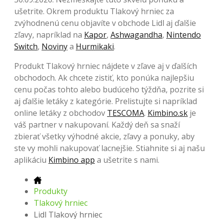
ušetrite. Okrem produktu Tlakový hrniec za
zvýhodnenú cenu objavíte v obchode Lidl aj ďalšie
zľavy, napríklad na
Kapor
,
Ashwagandha
,
Nintendo
Switch
,
Noviny
a
Hurmikaki
.
Produkt Tlakový hrniec nájdete v zľave aj v ďalších
obchodoch. Ak chcete zistiť, kto ponúka najlepšiu
cenu počas tohto alebo budúceho týždňa, pozrite si
aj ďalšie letáky z kategórie. Prelistujte si napríklad
online letáky z obchodov
TESCOMA
.
Kimbino.sk
je
váš partner v nakupovaní. Každý deň sa snaží
zbierať všetky výhodné akcie, zľavy a ponuky, aby
ste vy mohli nakupovať lacnejšie. Stiahnite si aj našu
aplikáciu
Kimbino app
a ušetrite s nami.
Produkty
Tlakový hrniec
Lidl Tlakový hrniec