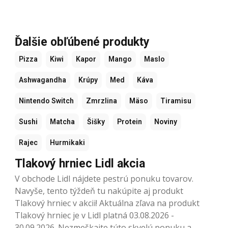
Ďalšie obľúbené produkty
Pizza
Kiwi
Kapor
Mango
Maslo
Ashwagandha
Krúpy
Med
Káva
Nintendo Switch
Zmrzlina
Mäso
Tiramisu
Sushi
Matcha
Šišky
Protein
Noviny
Rajec
Hurmikaki
Tlakový hrniec Lidl akcia
V obchode Lidl nájdete pestrú ponuku tovarov.
Navyše, tento týždeň tu nakúpite aj produkt
Tlakový hrniec v akcii! Aktuálna zľava na produkt
Tlakový hrniec je v Lidl platná 03.08.2026 -
30.09.2026. Nezmeškajte túto skvelú ponuku a