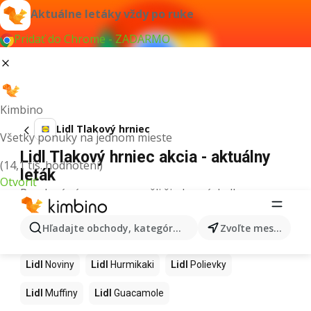
Aktuálne letáky vždy po ruke
Pridať do Chrome - ZADARMO
Kimbino
Lidl Tlakový hrniec
Všetky ponuky na jednom mieste
Lidl Tlakový hrniec akcia - aktuálny
(14,1 tis. hodnotení)
leták
Otvoriť
Pre daný výraz sme nenašli žiadne výsledky.
Ďalšie produkty v obchodoch Lidl
Hľadajte obchody, kategórie, produkty...
Zvoľte mesto
Lidl
Kapor
Lidl
Ashwagandha
Lidl
Nintendo Switch
Lidl
Noviny
Lidl
Hurmikaki
Lidl
Polievky
Lidl
Muffiny
Lidl
Guacamole