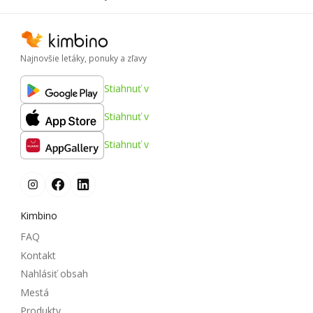
Najnovšie letáky, ponuky a zľavy
Stiahnuť v
Stiahnuť v
Stiahnuť v
Kimbino
FAQ
Kontakt
Nahlásiť obsah
Mestá
Produkty