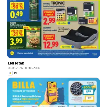
Lidl leták
03.08.2026
-
09.08.2026
Lidl