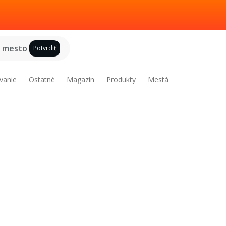
e mesto
Potvrdiť
vanie
Ostatné
Magazín
Produkty
Mestá