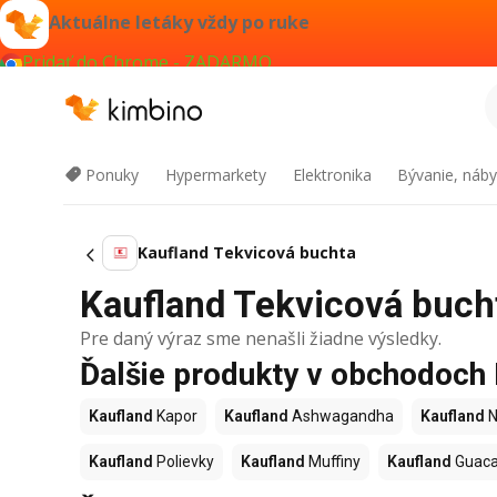
Aktuálne letáky vždy po ruke
Pridať do Chrome - ZADARMO
Ponuky
Hypermarkety
Elektronika
Bývanie, náby
Kaufland Tekvicová buchta
Kaufland Tekvicová bucht
Pre daný výraz sme nenašli žiadne výsledky.
Ďalšie produkty v obchodoch
Kaufland
Kapor
Kaufland
Ashwagandha
Kaufland
N
Kaufland
Polievky
Kaufland
Muffiny
Kaufland
Guac