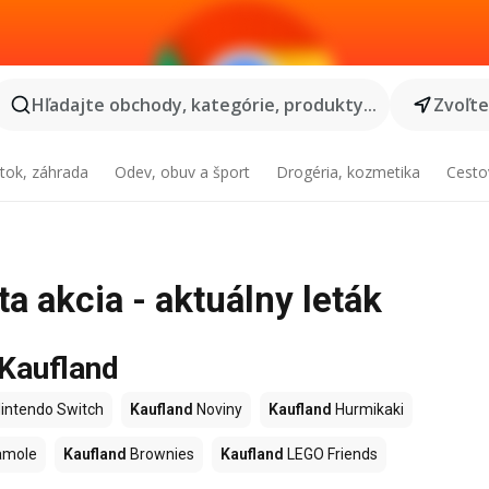
Hľadajte obchody, kategórie, produkty...
Zvoľt
tok, záhrada
Odev, obuv a šport
Drogéria, kozmetika
Cesto
a akcia - aktuálny leták
 Kaufland
intendo Switch
Kaufland
Noviny
Kaufland
Hurmikaki
amole
Kaufland
Brownies
Kaufland
LEGO Friends