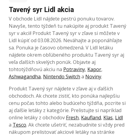
Tavený syr Lidl akcia
V obchode Lidl nájdete pestrú ponuku tovarov.
Navyše, tento týždeň tu nakúpite aj produkt Tavený
syr v akcii! Produkt Tavený syr v zľave si môžete v
Lidl kúpiť od 03.08.2026. Neváhajte a poponáhľajte
sa. Ponuka je časovo obmedzená. V Lidl letáku
nájdete okrem obľúbeného produktu Tavený syr aj
veľa ďalších skvelých ponúk. Objavte aj
tohtotýždňovú akciu na
Potraviny
,
Kapor
,
Ashwagandha
,
Nintendo Switch
a
Noviny
.
Produkt Tavený syr nájdete v zľave aj v ďalších
obchodoch. Ak chcete zistiť, kto ponúka najlepšiu
cenu počas tohto alebo budúceho týždňa, pozrite si
aj ďalšie letáky z kategórie. Prelistujte si napríklad
online letáky z obchodov
Fresh
,
Kaufland
,
Klas
,
Lidl
a
Tesco
. Ak chcete ušetriť, nezabudnite si vždy pred
nákupom prelistovať akciové letáky na stránke