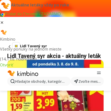
Aktuálne letáky vždy po ruke
Pridať do Chrome - ZADARMO
Kimbino
Lidl Tavený syr
Všetky ponuky na jednom mieste
Lidl Tavený syr akcia - aktuálny leták
(14,1 tis. hodnotení)
Otvoriť
Hľadajte obchody, kategórie, produkty...
Zvoľte mesto