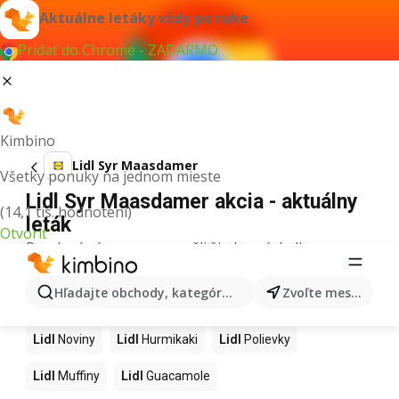
Aktuálne letáky vždy po ruke
Pridať do Chrome - ZADARMO
Kimbino
Lidl Syr Maasdamer
Všetky ponuky na jednom mieste
Lidl Syr Maasdamer akcia - aktuálny
(14,1 tis. hodnotení)
leták
Otvoriť
Pre daný výraz sme nenašli žiadne výsledky.
Ďalšie produkty v obchodoch Lidl
Hľadajte obchody, kategórie, produkty...
Zvoľte mesto
Lidl
Kapor
Lidl
Ashwagandha
Lidl
Nintendo Switch
Lidl
Noviny
Lidl
Hurmikaki
Lidl
Polievky
Lidl
Muffiny
Lidl
Guacamole