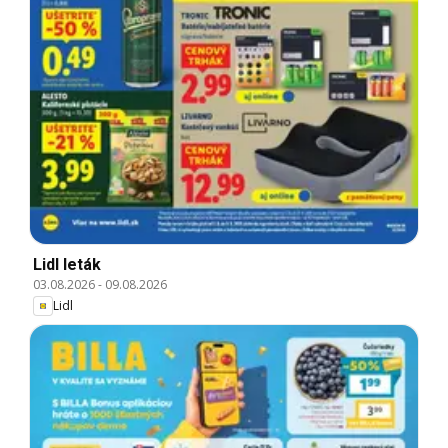
Lidl leták
03.08.2026
-
09.08.2026
Lidl