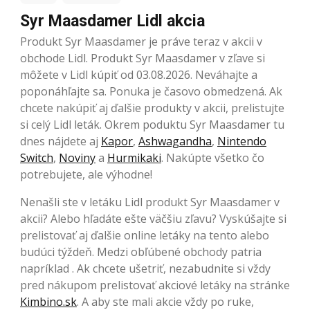
Syr Maasdamer Lidl akcia
Produkt Syr Maasdamer je práve teraz v akcii v
obchode Lidl. Produkt Syr Maasdamer v zľave si
môžete v Lidl kúpiť od 03.08.2026. Neváhajte a
poponáhľajte sa. Ponuka je časovo obmedzená. Ak
chcete nakúpiť aj ďalšie produkty v akcii, prelistujte
si celý Lidl leták. Okrem poduktu Syr Maasdamer tu
dnes nájdete aj
Kapor
,
Ashwagandha
,
Nintendo
Switch
,
Noviny
a
Hurmikaki
. Nakúpte všetko čo
potrebujete, ale výhodne!
Nenašli ste v letáku Lidl produkt Syr Maasdamer v
akcii? Alebo hľadáte ešte väčšiu zľavu? Vyskúšajte si
prelistovať aj ďalšie online letáky na tento alebo
budúci týždeň. Medzi obľúbené obchody patria
napríklad . Ak chcete ušetriť, nezabudnite si vždy
pred nákupom prelistovať akciové letáky na stránke
Kimbino.sk
. A aby ste mali akcie vždy po ruke,