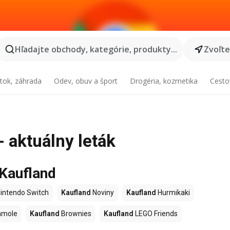
Hľadajte obchody, kategórie, produkty...
Zvoľt
tok, záhrada
Odev, obuv a šport
Drogéria, kozmetika
Cesto
- aktuálny leták
 Kaufland
intendo Switch
Kaufland
Noviny
Kaufland
Hurmikaki
amole
Kaufland
Brownies
Kaufland
LEGO Friends