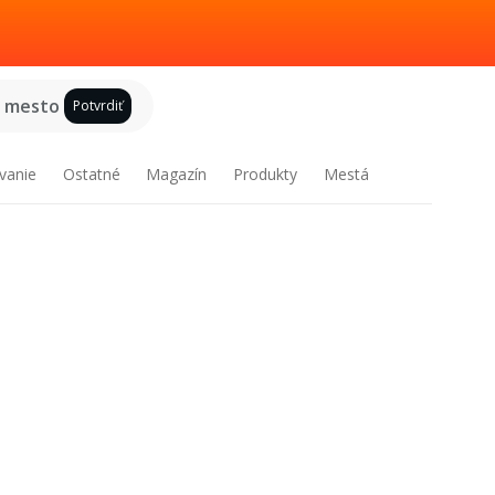
e mesto
Potvrdiť
vanie
Ostatné
Magazín
Produkty
Mestá