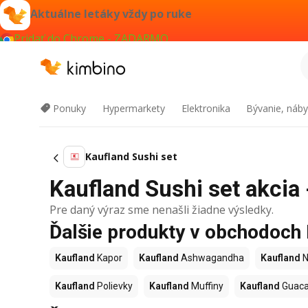
Aktuálne letáky vždy po ruke
Pridať do Chrome - ZADARMO
Ponuky
Hypermarkety
Elektronika
Bývanie, náby
Kaufland Sushi set
Kaufland Sushi set akcia 
Pre daný výraz sme nenašli žiadne výsledky.
Ďalšie produkty v obchodoch
Kaufland
Kapor
Kaufland
Ashwagandha
Kaufland
N
Kaufland
Polievky
Kaufland
Muffiny
Kaufland
Guac