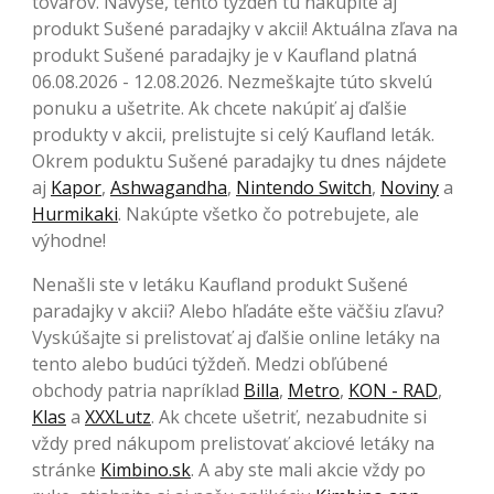
tovarov. Navyše, tento týždeň tu nakúpite aj
produkt Sušené paradajky v akcii! Aktuálna zľava na
produkt Sušené paradajky je v Kaufland platná
06.08.2026 - 12.08.2026. Nezmeškajte túto skvelú
ponuku a ušetrite. Ak chcete nakúpiť aj ďalšie
produkty v akcii, prelistujte si celý Kaufland leták.
Okrem poduktu Sušené paradajky tu dnes nájdete
aj
Kapor
,
Ashwagandha
,
Nintendo Switch
,
Noviny
a
Hurmikaki
. Nakúpte všetko čo potrebujete, ale
výhodne!
Nenašli ste v letáku Kaufland produkt Sušené
paradajky v akcii? Alebo hľadáte ešte väčšiu zľavu?
Vyskúšajte si prelistovať aj ďalšie online letáky na
tento alebo budúci týždeň. Medzi obľúbené
obchody patria napríklad
Billa
,
Metro
,
KON - RAD
,
Klas
a
XXXLutz
. Ak chcete ušetriť, nezabudnite si
vždy pred nákupom prelistovať akciové letáky na
stránke
Kimbino.sk
. A aby ste mali akcie vždy po