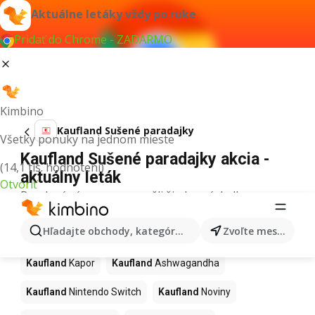
Aktuálne letáky vždy po ruke
Pridať do Chrome - ZADARMO
Kimbino
Kaufland Sušené paradajky
Všetky ponuky na jednom mieste
Kaufland Sušené paradajky akcia -
(14,1 tis. hodnotení)
aktuálny leták
Otvoriť
Pre daný výraz sme nenašli žiadne výsledky.
Ďalšie produkty v obchodoch
Hľadajte obchody, kategórie, produkty...
Zvoľte mesto
Kaufland
Kaufland
Kapor
Kaufland
Ashwagandha
Kaufland
Nintendo Switch
Kaufland
Noviny