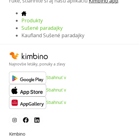
ruke, stiahnite si aj našu aplikáciu
Kimbino app
.
Produkty
Sušené paradajky
Kaufland Sušené paradajky
Najnovšie letáky, ponuky a zľavy
Stiahnuť v
Stiahnuť v
Stiahnuť v
Kimbino