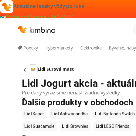
Aktuálne letáky vždy po ruke
Pridať do Chrome - ZADARMO
Ponuky
Hypermarkety
Elektronika
Byvanie, naby
Lidl Surová masť
Lidl Jogurt akcia - aktuál
Pre daný výraz sme nenašli žiadne výsledky.
Ďalšie produkty v obchodoch 
Lidl
Kapor
Lidl
Ashwagandha
Lidl
Nintendo Switch
Lidl
Guacamole
Lidl
Brownies
Lidl
LEGO Friends