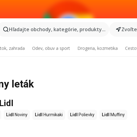
Hľadajte obchody, kategórie, produkty...
Zvoľt
tok, zahrada
Odev, obuv a sport
Drogeria, kozmetika
Cesto
ny leták
Lidl
Lidl
Noviny
Lidl
Hurmikaki
Lidl
Polievky
Lidl
Muffiny