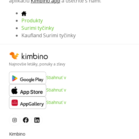
aplikáciu
Kimbino app
a ušetrite s nami.
Produkty
Surimi tyčinky
Kaufland Surimi tyčinky
Najnovšie letáky, ponuky a zľavy
Stiahnuť v
Stiahnuť v
Stiahnuť v
Kimbino