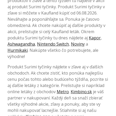
produktov v zľave a tento týždeň tu nájdete v akcii
aj produkt Surimi tyčinky. Produkt Surimi tyčinky v
zľave si môžete v Kaufland kúpiť od 06.08.2026.
Neváhajte a poponáhľajte sa. Ponuka je časovo
obmedzená. Ak chcete nakúpiť aj ďalšie produkty v
akcii, prelistujte si celý Kaufland leták. Okrem
poduktu Surimi tyčinky tu dnes nájdete aj
Kapor
,
Ashwagandha
,
Nintendo Switch
,
Noviny
a
Hurmikaki
. Nakúpte všetko čo potrebujete, ale
výhodne!
Produkt Surimi tyčinky nájdete v zľave aj v ďalších
obchodoch. Ak chcete zistiť, kto ponúka najlepšiu
cenu počas tohto alebo budúceho týždňa, pozrite si
aj ďalšie letáky z kategórie. Prelistujte si napríklad
online letáky z obchodov
Metro
.
Kimbino.sk
je váš
partner v nakupovaní. Každý deň sa snaží zbierať
všetky výhodné akcie, zľavy a ponuky, aby ste vy
mohli nakupovať lacnejšie. Stiahnite si aj našu