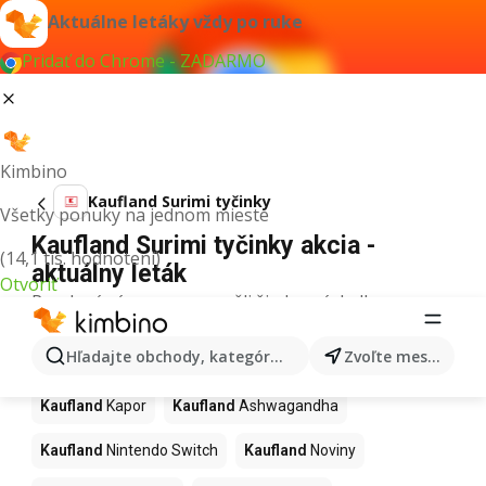
Aktuálne letáky vždy po ruke
Pridať do Chrome - ZADARMO
Kimbino
Kaufland Surimi tyčinky
Všetky ponuky na jednom mieste
Kaufland Surimi tyčinky akcia -
(14,1 tis. hodnotení)
aktuálny leták
Otvoriť
Pre daný výraz sme nenašli žiadne výsledky.
Ďalšie produkty v obchodoch
Hľadajte obchody, kategórie, produkty...
Zvoľte mesto
Kaufland
Kaufland
Kapor
Kaufland
Ashwagandha
Kaufland
Nintendo Switch
Kaufland
Noviny