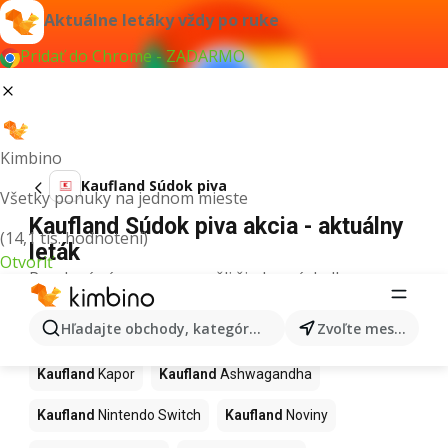
Aktuálne letáky vždy po ruke
Pridať do Chrome - ZADARMO
Kimbino
Kaufland Súdok piva
Všetky ponuky na jednom mieste
Kaufland Súdok piva akcia - aktuálny
(14,1 tis. hodnotení)
leták
Otvoriť
Pre daný výraz sme nenašli žiadne výsledky.
Ďalšie produkty v obchodoch
Hľadajte obchody, kategórie, produkty...
Zvoľte mesto
Kaufland
Kaufland
Kapor
Kaufland
Ashwagandha
Kaufland
Nintendo Switch
Kaufland
Noviny