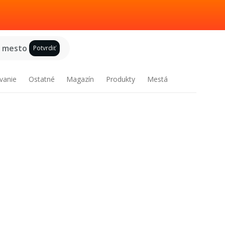
e mesto
Potvrdiť
vanie
Ostatné
Magazín
Produkty
Mestá