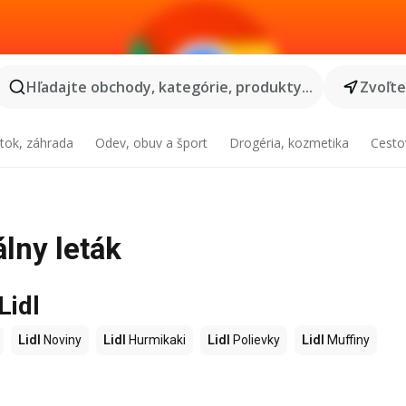
Hľadajte obchody, kategórie, produkty...
Zvoľt
tok, záhrada
Odev, obuv a šport
Drogéria, kozmetika
Cesto
álny leták
Lidl
Lidl
Noviny
Lidl
Hurmikaki
Lidl
Polievky
Lidl
Muffiny