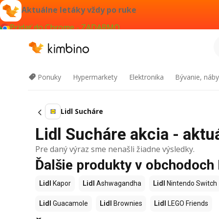
Aktuálne letáky vždy po ruke
Pridať do Chrome - ZADARMO
Ponuky
Hypermarkety
Elektronika
Bývanie, náby
Lidl Sucháre
Lidl Sucháre akcia - aktu
Pre daný výraz sme nenašli žiadne výsledky.
Ďalšie produkty v obchodoch 
Lidl
Kapor
Lidl
Ashwagandha
Lidl
Nintendo Switch
Lidl
Guacamole
Lidl
Brownies
Lidl
LEGO Friends